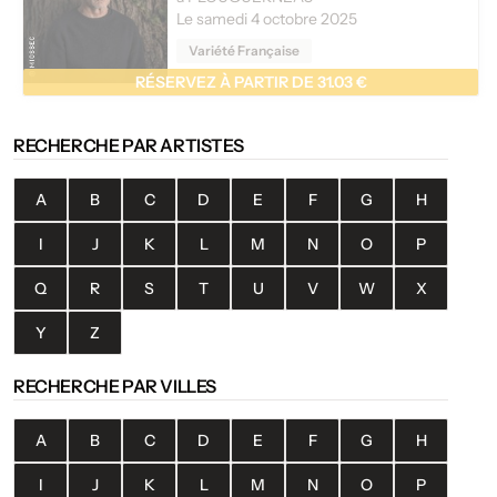
Le samedi 4 octobre 2025
Variété Française
RÉSERVEZ À PARTIR DE 31.03 €
RECHERCHE PAR ARTISTES
A
B
C
D
E
F
G
H
I
J
K
L
M
N
O
P
Q
R
S
T
U
V
W
X
Y
Z
RECHERCHE PAR VILLES
A
B
C
D
E
F
G
H
I
J
K
L
M
N
O
P