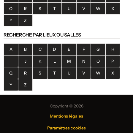
Q
R
S
T
U
V
W
X
Y
Z
RECHERCHE PAR LIEUX OU SALLES
A
B
C
D
E
F
G
H
I
J
K
L
M
N
O
P
Q
R
S
T
U
V
W
X
Y
Z
Copyright © 2026
Mentions légales
Paramètres cookies