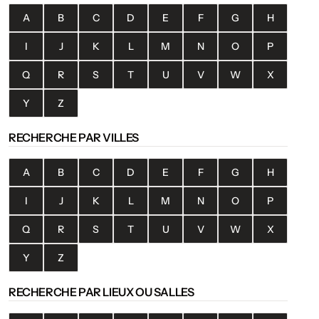
A
B
C
D
E
F
G
H
I
J
K
L
M
N
O
P
Q
R
S
T
U
V
W
X
Y
Z
RECHERCHE PAR VILLES
A
B
C
D
E
F
G
H
I
J
K
L
M
N
O
P
Q
R
S
T
U
V
W
X
Y
Z
RECHERCHE PAR LIEUX OU SALLES