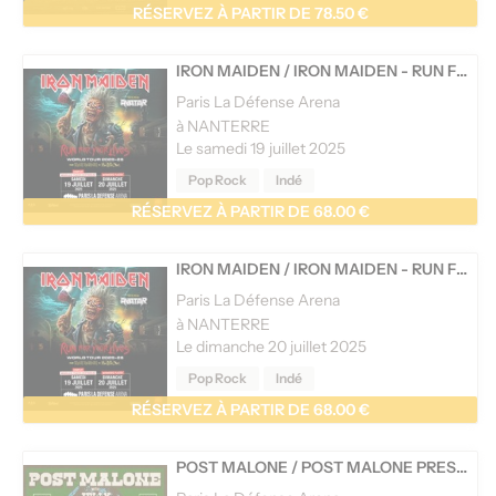
RÉSERVEZ À PARTIR DE 78.50 €
IRON MAIDEN
/
IRON MAIDEN - RUN FOR YOUR LIVES WORLD TOUR
Paris La Défense Arena
à NANTERRE
Le samedi 19 juillet 2025
Pop Rock
Indé
RÉSERVEZ À PARTIR DE 68.00 €
IRON MAIDEN
/
IRON MAIDEN - RUN FOR YOUR LIVES WORLD TOUR
Paris La Défense Arena
à NANTERRE
Le dimanche 20 juillet 2025
Pop Rock
Indé
RÉSERVEZ À PARTIR DE 68.00 €
POST MALONE
/
POST MALONE PRESENTS: THE BIG ASS STADIUM TOUR