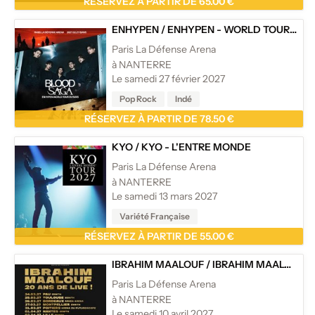
RÉSERVEZ À PARTIR DE 65.00 €
ENHYPEN
/
ENHYPEN - WORLD TOUR 'BLOOD SAGA'
Paris La Défense Arena
à NANTERRE
Le samedi 27 février 2027
Pop Rock
Indé
RÉSERVEZ À PARTIR DE 78.50 €
KYO
/
KYO - L'ENTRE MONDE
Paris La Défense Arena
à NANTERRE
Le samedi 13 mars 2027
Variété Française
RÉSERVEZ À PARTIR DE 55.00 €
IBRAHIM MAALOUF
/
IBRAHIM MAALOUF - 20 ANS DE LIVE !
Paris La Défense Arena
à NANTERRE
Le samedi 10 avril 2027