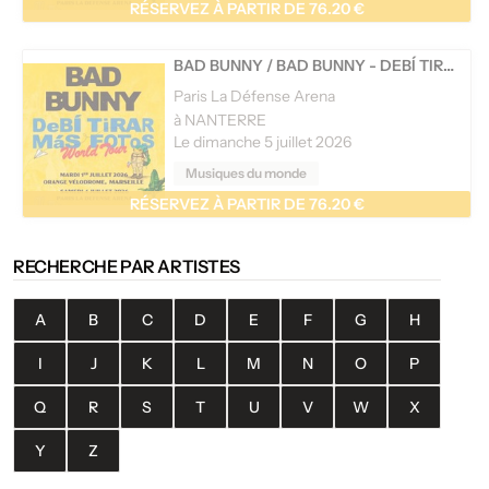
RÉSERVEZ À PARTIR DE 76.20 €
BAD BUNNY
/
BAD BUNNY - DEBÍ TIRAR MÁS FOTOS WORLD TOUR
Paris La Défense Arena
à NANTERRE
Le dimanche 5 juillet 2026
Musiques du monde
RÉSERVEZ À PARTIR DE 76.20 €
RECHERCHE PAR ARTISTES
A
B
C
D
E
F
G
H
I
J
K
L
M
N
O
P
Q
R
S
T
U
V
W
X
Y
Z