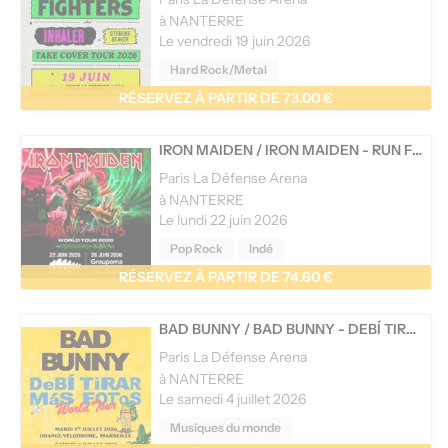
à NANTERRE
Le vendredi 19 juin 2026
Hard Rock/Metal
RÉSERVEZ À PARTIR DE 73.00 €
IRON MAIDEN
/
IRON MAIDEN - RUN FOR YOUR LIVES WORLD TOUR 2026
Paris La Défense Arena
à NANTERRE
Le lundi 22 juin 2026
Pop Rock
Indé
RÉSERVEZ À PARTIR DE 74.60 €
BAD BUNNY
/
BAD BUNNY - DEBÍ TIRAR MÁS FOTOS WORLD TOUR
Paris La Défense Arena
à NANTERRE
Le samedi 4 juillet 2026
Musiques du monde