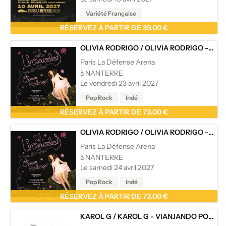
Variété Française
RÉSERVEZ À PARTIR DE 39.00 €
OLIVIA RODRIGO
/
OLIVIA RODRIGO - THE UNRAVELED TOUR
Paris La Défense Arena
à NANTERRE
Le vendredi 23 avril 2027
Pop Rock
Indé
RÉSERVEZ À PARTIR DE 73.00 €
OLIVIA RODRIGO
/
OLIVIA RODRIGO - THE UNRAVELED TOUR
Paris La Défense Arena
à NANTERRE
Le samedi 24 avril 2027
Pop Rock
Indé
RÉSERVEZ À PARTIR DE 73.00 €
KAROL G
/
KAROL G - VIANJANDO POR EL MUNDO TROPITOUR