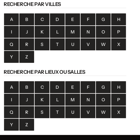
RECHERCHE PAR VILLES
A
B
C
D
E
F
G
H
I
J
K
L
M
N
O
P
Q
R
S
T
U
V
W
X
Y
Z
RECHERCHE PAR LIEUX OU SALLES
A
B
C
D
E
F
G
H
I
J
K
L
M
N
O
P
Q
R
S
T
U
V
W
X
Y
Z