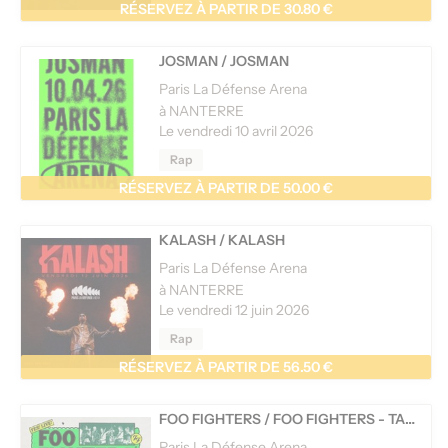
RÉSERVEZ À PARTIR DE 30.80 €
JOSMAN
/
JOSMAN
Paris La Défense Arena
à NANTERRE
Le vendredi 10 avril 2026
Rap
RÉSERVEZ À PARTIR DE 50.00 €
KALASH
/
KALASH
Paris La Défense Arena
à NANTERRE
Le vendredi 12 juin 2026
Rap
RÉSERVEZ À PARTIR DE 56.50 €
FOO FIGHTERS
/
FOO FIGHTERS - TAKE COVER TOUR 2026 - 1ÈRES PARTIES : INHALER + OTOBOKE BEAVER
Paris La Défense Arena