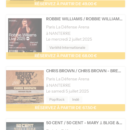
RÉSERVEZ À PARTIR DE 49.00 €
ROBBIE WILLIAMS
/
ROBBIE WILLIAMS - LIVE 2025
Paris La Défense Arena
à NANTERRE
Le mercredi 2 juillet 2025
Variété Internationale
RÉSERVEZ À PARTIR DE 68.00 €
CHRIS BROWN
/
CHRIS BROWN - BREEZY BOWL XX
Paris La Défense Arena
à NANTERRE
Le samedi 5 juillet 2025
Pop Rock
Indé
RÉSERVEZ À PARTIR DE 67.50 €
50 CENT
/
50 CENT - MARY J. BLIGE & GUESTS