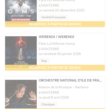
à NANTERRE
Le samedi 20 décembre 2025
Variété Française
RÉSERVEZ À PARTIR DE 60.00 €
WERENOI
/
WERENOI
Paris La Défense Arena
à NANTERRE
Le vendredi 30 janvier 2026
Rap
RÉSERVEZ À PARTIR DE 39.00 €
ORCHESTRE NATIONAL D'ILE DE FRANCE
Maison de la Musique - Nanterre
à NANTERRE
Le jeudi 9 avril 2026
Classique