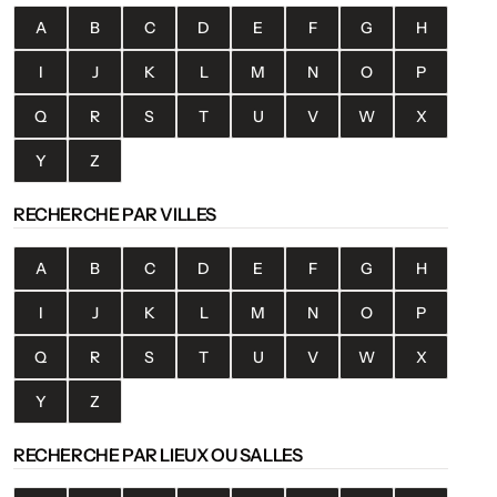
A
B
C
D
E
F
G
H
I
J
K
L
M
N
O
P
Q
R
S
T
U
V
W
X
Y
Z
RECHERCHE PAR VILLES
A
B
C
D
E
F
G
H
I
J
K
L
M
N
O
P
Q
R
S
T
U
V
W
X
Y
Z
RECHERCHE PAR LIEUX OU SALLES