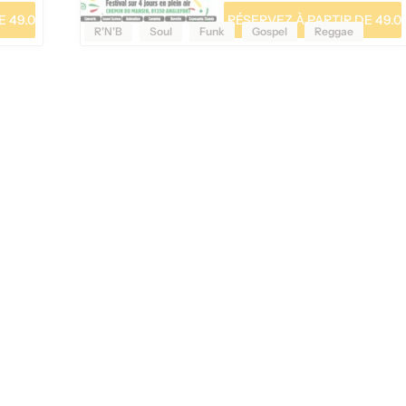
 49.00 €
RÉSERVEZ À PARTIR DE 49.0
R'N'B
Soul
Funk
Gospel
Reggae