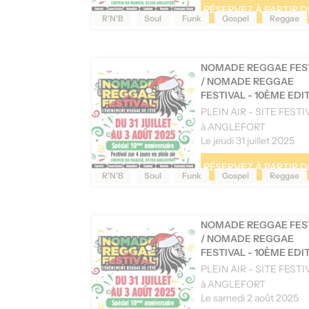
RÉSERVEZ À PARTIR DE
R'N'B
Soul
Funk
Gospel
Reggae
NOMADE REGGAE FES
/
NOMADE REGGAE
FESTIVAL - 10ÈME EDI
PLEIN AIR - SITE FESTI
à ANGLEFORT
Le jeudi 31 juillet 2025
RÉSERVEZ À PARTIR DE
R'N'B
Soul
Funk
Gospel
Reggae
NOMADE REGGAE FES
/
NOMADE REGGAE
FESTIVAL - 10ÈME EDI
PLEIN AIR - SITE FESTI
à ANGLEFORT
Le samedi 2 août 2025