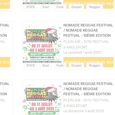
 49.00 €
RÉSERVEZ À PARTIR DE 99.5
R'N'B
Soul
Funk
Gospel
Reggae
TIVAL
NOMADE REGGAE FESTIVAL
/
NOMADE REGGAE
TION
FESTIVAL - 10ÈME EDITION
VAL
PLEIN AIR - SITE FESTIVAL
à ANGLEFORT
Le vendredi 1 août 2025
 22.00 €
RÉSERVEZ À PARTIR DE 49.0
R'N'B
Soul
Funk
Gospel
Reggae
TIVAL
NOMADE REGGAE FESTIVAL
/
NOMADE REGGAE
TION
FESTIVAL - 10ÈME EDITION
VAL
PLEIN AIR - SITE FESTIVAL
à ANGLEFORT
Le dimanche 3 août 2025