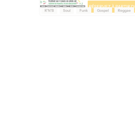
RÉSERVEZ À PARTIR DE
R'N'B
Soul
Funk
Gospel
Reggae