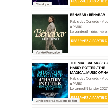
RÉSERVEZ À PARTIR DE
Classique
BÉNABAR
/
BÉNABAR
à PARIS
Le vendredi 4 décembre
RÉSERVEZ À PARTIR DE
Variété Française
THE MAGICAL MUSIC 
HARRY POTTER
/
THE
MAGICAL MUSIC OF H
POTTER - LIVE IN CON
à PARIS
Le samedi 9 janvier 2027
RÉSERVEZ À PARTIR DE
Cinéconcert & musique de film