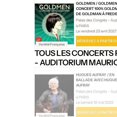
GOLDMEN
/
GOLDME
CONCERT 100% GOLD
DE GOLDMAN À FREDE
GOLDMAN JONES - T
à PARIS
Le vendredi 23 avril 2027
RÉSERVEZ À PARTIR DE
Variété Française
TOUS LES CONCERTS 
- AUDITORIUM MAURI
HUGUES AUFRAY
/
EN
BALLADE AVEC HUGU
AUFRAY
à PARIS
Le samedi 10 mai 2025
RÉSERVEZ À PARTIR DE
Variété Française