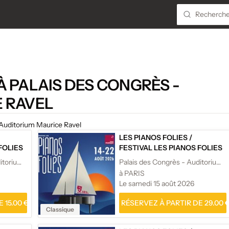
À PALAIS DES CONGRÈS -
 RAVEL
 Auditorium Maurice Ravel
LES PIANOS FOLIES
/
FOLIES
FESTIVAL LES PIANOS FOLIES
Palais des Congrès - Auditorium Maurice Ravel
Palais des Congrès - Auditorium Maurice Ravel
à PARIS
Le samedi 15 août 2026
 15.00 €
RÉSERVEZ À PARTIR DE 29.00 
Classique