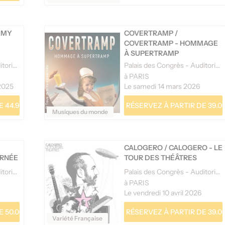
ÉMY
COVERTRAMP
/
COVERTRAMP - HOMMAGE
À SUPERTRAMP
Palais des Congrès - Auditorium Maurice Ravel
Palais des Congrès - Auditorium Maurice Ravel
à PARIS
2025
Le samedi 14 mars 2026
 44.90 €
RÉSERVEZ À PARTIR DE 39.0
Musiques du monde
CALOGERO
/
CALOGERO - LE
URNÉE
TOUR DES THÉÂTRES
Palais des Congrès - Auditorium Maurice Ravel
Palais des Congrès - Auditorium Maurice Ravel
à PARIS
Le vendredi 10 avril 2026
 50.00 €
RÉSERVEZ À PARTIR DE 39.0
Variété Française