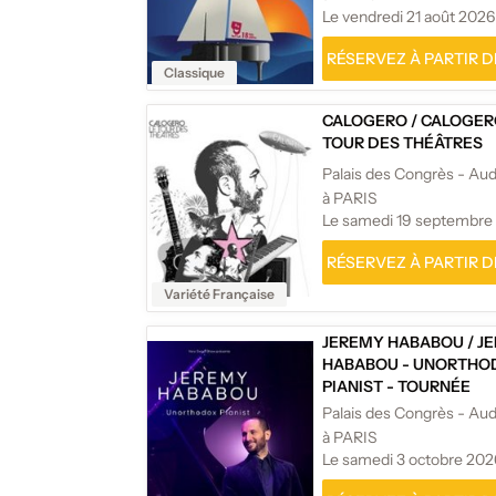
Le vendredi 21 août 2026
RÉSERVEZ À PARTIR DE
Classique
CALOGERO
/
CALOGERO
TOUR DES THÉÂTRES
à PARIS
Le samedi 19 septembre
RÉSERVEZ À PARTIR DE
Variété Française
JEREMY HABABOU
/
J
HABABOU - UNORTHO
PIANIST - TOURNÉE
à PARIS
Le samedi 3 octobre 202