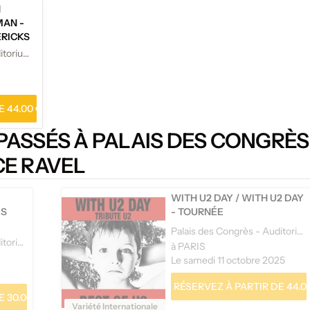
N
MAN -
RICKS
OURNÉE
Palais des Congrès - Auditorium Maurice Ravel
 44.00 €
PASSÉS À PALAIS DES CONGRÈS
CE RAVEL
WITH U2 DAY
/
WITH U2 DAY
ES
- TOURNÉE
Palais des Congrès - Auditorium Maurice Ravel
Palais des Congrès - Auditorium Maurice Ravel
à PARIS
Le samedi 11 octobre 2025
RÉSERVEZ À PARTIR DE 44.0
 30.00 €
Variété Internationale