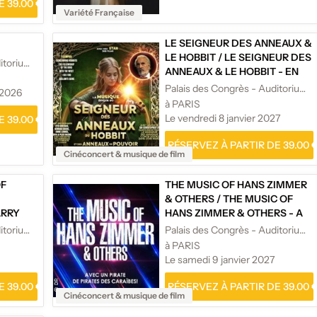
 39.00 €
Variété Française
LE SEIGNEUR DES ANNEAUX &
LE HOBBIT
/
LE SEIGNEUR DES
Palais des Congrès - Auditorium Maurice Ravel
ANNEAUX & LE HOBBIT - EN
CONCERT
Palais des Congrès - Auditorium Maurice Ravel
 2026
à PARIS
Le vendredi 8 janvier 2027
 39.00 €
RÉSERVEZ À PARTIR DE 39.00 
Cinéconcert & musique de film
OF
THE MUSIC OF HANS ZIMMER
& OTHERS
/
THE MUSIC OF
ARRY
HANS ZIMMER & OTHERS - A
CERT
CELEBRATION OF FILM MUSIC
Palais des Congrès - Auditorium Maurice Ravel
Palais des Congrès - Auditorium Maurice Ravel
à PARIS
Le samedi 9 janvier 2027
 39.00 €
RÉSERVEZ À PARTIR DE 39.00 
Cinéconcert & musique de film