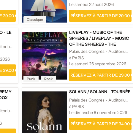
Le samedi 22 août 2026
 29.00 €
RÉSERVEZ À PARTIR DE 29.00 
Classique
 - LE
LIVEPLAY - MUSIC OF THE
SPHERES
/
LIVEPLAY - MUSIC
OF THE SPHERES - THE
Palais des Congrès - Auditorium Maurice Ravel
COLDPLAY EXPERIENCE
Palais des Congrès - Auditorium Maurice Ravel
à PARIS
 2026
Le samedi 26 septembre 2026
 39.00 €
RÉSERVEZ À PARTIR DE 29.00 
Punk
Rock
EREMY
SOLANN
/
SOLANN - TOURNÉE
DOX
Palais des Congrès - Auditorium Maurice Ravel
à PARIS
Palais des Congrès - Auditorium Maurice Ravel
Le dimanche 8 novembre 2026
6
RÉSERVEZ À PARTIR DE 34.90 