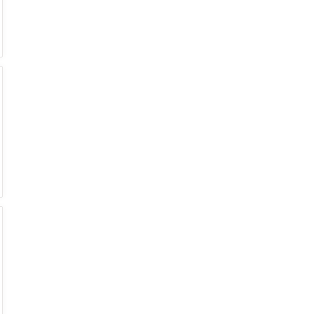
€
€
€