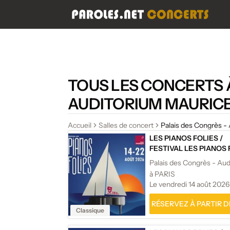
TOUS LES CONCERTS 
AUDITORIUM MAURICE
Accueil
Salles de concert
Palais des Congrès -
LES PIANOS FOLIES
/
FESTIVAL LES PIANOS 
à PARIS
Le vendredi 14 août 2026
RÉSERVEZ À PARTIR DE
Classique