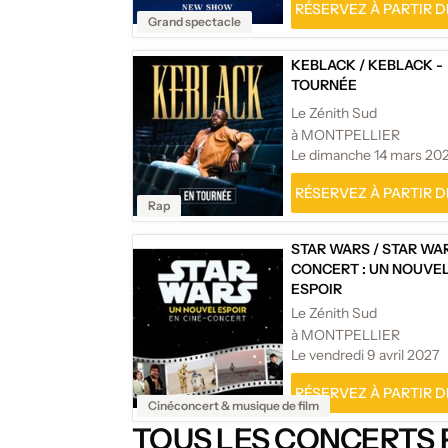
RÉSERVEZ À PARTIR DE
Grand spectacle
KEBLACK
/
KEBLACK -
TOURNÉE
Le Zénith Sud
à MONTPELLIER
Le dimanche 14 mars 20
RÉSERVEZ À PARTIR DE
Rap
STAR WARS
/
STAR WAR
CONCERT : UN NOUVE
ESPOIR
Le Zénith Sud
à MONTPELLIER
Le vendredi 9 avril 2027
RÉSERVEZ À PARTIR DE
Cinéconcert & musique de film
TOUS LES CONCERTS P