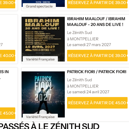
 39.00 €
RÉSERVEZ À PARTIR DE 39.00 
Grand spectacle
IBRAHIM MAALOUF
/
IBRAHIM
MAALOUF - 20 ANS DE LIVE !
Le Zénith Sud
à MONTPELLIER
27
Le samedi 27 mars 2027
 40.00 €
RÉSERVEZ À PARTIR DE 39.00 
Variété Française
S IN
PATRICK FIORI
/
PATRICK FIORI
L
Le Zénith Sud
à MONTPELLIER
Le samedi 24 avril 2027
RÉSERVEZ À PARTIR DE 45.00 
 45.00 €
Variété Française
ASSÉS À LE ZÉNITH SUD