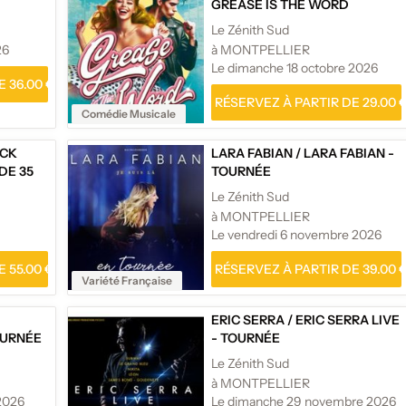
GREASE IS THE WORD
Le Zénith Sud
26
à MONTPELLIER
Le dimanche 18 octobre 2026
 36.00 €
RÉSERVEZ À PARTIR DE 29.00 
Comédie Musicale
ICK
LARA FABIAN
/
LARA FABIAN -
DE 35
TOURNÉE
Le Zénith Sud
à MONTPELLIER
Le vendredi 6 novembre 2026
 55.00 €
RÉSERVEZ À PARTIR DE 39.00 
Variété Française
ERIC SERRA
/
ERIC SERRA LIVE
OURNÉE
- TOURNÉE
Le Zénith Sud
à MONTPELLIER
2026
Le dimanche 29 novembre 2026