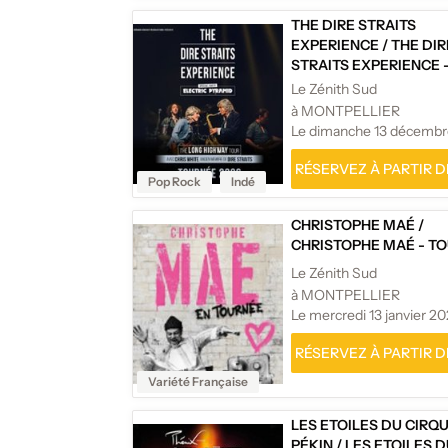
THE DIRE STRAITS
EXPERIENCE
/
THE DIR
STRAITS EXPERIENCE 
LONG HIGHWAY TOUR 
Le Zénith Sud
à MONTPELLIER
Le dimanche 13 décemb
RÉSERVEZ À PARTIR DE
Pop Rock
Indé
CHRISTOPHE MAÉ
/
CHRISTOPHE MAÉ - T
Le Zénith Sud
à MONTPELLIER
Le mercredi 13 janvier 2
RÉSERVEZ À PARTIR DE
Variété Française
LES ETOILES DU CIRQ
PÉKIN
/
LES ETOILES 