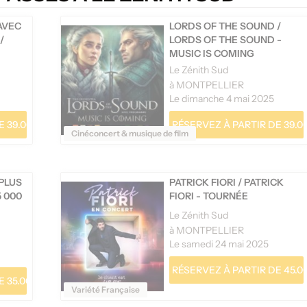
AVEC
LORDS OF THE SOUND
/
/
LORDS OF THE SOUND -
MUSIC IS COMING
Le Zénith Sud
à MONTPELLIER
Le dimanche 4 mai 2025
 39.00 €
RÉSERVEZ À PARTIR DE 39.0
Cinéconcert & musique de film
 PLUS
PATRICK FIORI
/
PATRICK
5 000
FIORI - TOURNÉE
Le Zénith Sud
à MONTPELLIER
Le samedi 24 mai 2025
RÉSERVEZ À PARTIR DE 45.0
 35.00 €
Variété Française