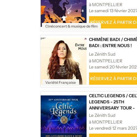
CONCERT SYMPHONI
à MONTPELLIER
Le samedi 13 février 202
RÉSERVEZ À PARTIR DE
Cinéconcert & musique de film
CHIMÈNE BADI
/
CHIM
BADI : ENTRE NOUS !
Le Zénith Sud
à MONTPELLIER
Le samedi 20 février 202
RÉSERVEZ À PARTIR DE
Variété Française
CELTIC LEGENDS
/
CEL
LEGENDS - 25TH
ANNIVERSARY TOUR -
TOURNÉE
Le Zénith Sud
à MONTPELLIER
Le vendredi 12 mars 202