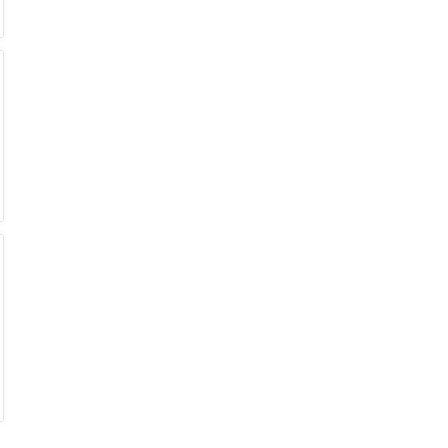
€
€
€