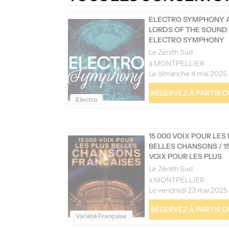
ELECTRO SYMPHONY 
LORDS OF THE SOUND
ELECTRO SYMPHONY
Le Zénith Sud
à MONTPELLIER
Le dimanche 4 mai 2025
RÉSERVEZ À PARTIR DE
Electro
15 000 VOIX POUR LES
BELLES CHANSONS
/
1
VOIX POUR LES PLUS
BELLES CHANSONS -
Le Zénith Sud
TOURNÉE
à MONTPELLIER
Le vendredi 23 mai 2025
RÉSERVEZ À PARTIR DE
Variété Française