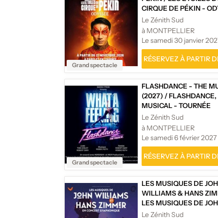
CIRQUE DE PÉKIN - OD
TOURNÉE
Le Zénith Sud
à MONTPELLIER
Le samedi 30 janvier 202
RÉSERVEZ À PARTIR DE
Grand spectacle
FLASHDANCE - THE M
(2027)
/
FLASHDANCE,
MUSICAL - TOURNÉE
Le Zénith Sud
à MONTPELLIER
Le samedi 6 février 2027
RÉSERVEZ À PARTIR DE
Grand spectacle
LES MUSIQUES DE JO
WILLIAMS & HANS ZI
LES MUSIQUES DE JO
WILLIAMS & HANS ZI
Le Zénith Sud