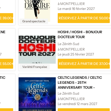
QUE
à MONTPELLIER
7
Le mardi 16 février 2027
 39.00 €
RÉSERVEZ À PARTIR DE 50.00 
Grand spectacle
ÈNE
HOSHI
/
HOSHI - BONJOUR
DOCTEUR TOUR
Le Zénith Sud
à MONTPELLIER
7
Le jeudi 25 février 2027
 55.00 €
RÉSERVEZ À PARTIR DE 37.00 €
Variété Française
TIC
CELTIC LEGENDS
/
CELTIC
LEGENDS - 25TH
ANNIVERSARY TOUR -
TOURNÉE
Le Zénith Sud
à MONTPELLIER
7
Le vendredi 12 mars 2027