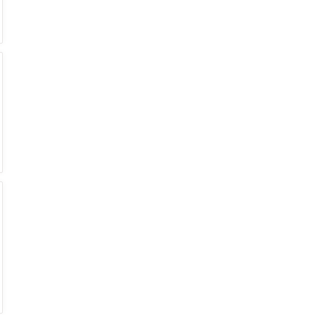
€
€
€