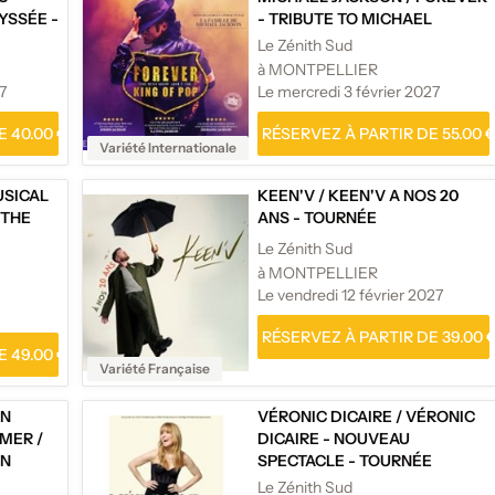
YSSÉE -
- TRIBUTE TO MICHAEL
JACKSON - TOURNÉE
Le Zénith Sud
à MONTPELLIER
7
Le mercredi 3 février 2027
 40.00 €
RÉSERVEZ À PARTIR DE 55.00 
Variété Internationale
USICAL
KEEN'V
/
KEEN'V A NOS 20
 THE
ANS - TOURNÉE
Le Zénith Sud
à MONTPELLIER
Le vendredi 12 février 2027
RÉSERVEZ À PARTIR DE 39.00 
 49.00 €
Variété Française
HN
VÉRONIC DICAIRE
/
VÉRONIC
MMER
/
DICAIRE - NOUVEAU
HN
SPECTACLE - TOURNÉE
MMER EN
Le Zénith Sud