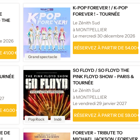
K-POP FOREVER !
/
K-POP
E
FOREVER ! - TOURNÉE
- THE
Le Zénith Sud
2026
à MONTPELLIER
Le mercredi 30 décembre 2026
re 2026
RÉSERVEZ À PARTIR DE 54.00 
 41.00 €
Grand spectacle
SO FLOYD
/
SO FLOYD THE
OURNÉE
PINK FLOYD SHOW - PARIS &
TOURNÉE
Le Zénith Sud
à MONTPELLIER
027
Le vendredi 29 janvier 2027
 40.00 €
RÉSERVEZ À PARTIR DE 59.00 
Pop Rock
Indé
UE DE
FOREVER - TRIBUTE TO
DU
MICHAEL JACKSON
/
FOREVER