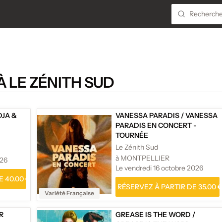
 LE ZÉNITH SUD
DJA &
VANESSA PARADIS
/
VANESSA
PARADIS EN CONCERT -
TOURNÉE
Le Zénith Sud
à MONTPELLIER
026
Le vendredi 16 octobre 2026
 40.00 €
RÉSERVEZ À PARTIR DE 35.00 
Variété Française
R
GREASE IS THE WORD
/