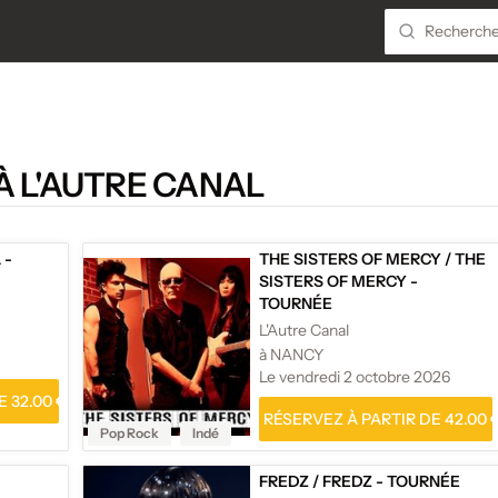
À L'AUTRE CANAL
 -
THE SISTERS OF MERCY
/
THE
SISTERS OF MERCY -
TOURNÉE
L'Autre Canal
à NANCY
Le vendredi 2 octobre 2026
 32.00 €
RÉSERVEZ À PARTIR DE 42.00 
Pop Rock
Indé
FREDZ
/
FREDZ - TOURNÉE