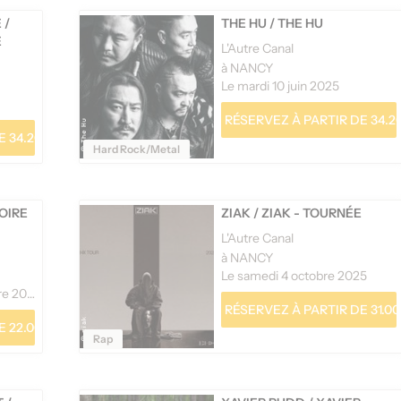
E
/
THE HU
/
THE HU
E
L'Autre Canal
à NANCY
Le mardi 10 juin 2025
RÉSERVEZ À PARTIR DE 34.2
 34.20 €
Hard Rock/Metal
OIRE
ZIAK
/
ZIAK - TOURNÉE
L'Autre Canal
à NANCY
Le samedi 4 octobre 2025
Le mercredi 24 septembre 2025
RÉSERVEZ À PARTIR DE 31.00
 22.00 €
Rap