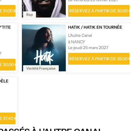
 31.00 €
RÉSERVEZ À PARTIR DE 30.00 
Rap
P'TITE
HATIK
/
HATIK EN TOURNÉE
L'Autre Canal
à NANCY
Le jeudi 25 mars 2027
7
RÉSERVEZ À PARTIR DE 35.00 
 30.00 €
Variété Française
DÈLE
 37.40 €