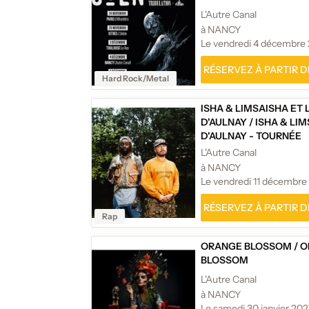
L'Autre Canal
à NANCY
Le vendredi 4 décembre
RÉSERVEZ À PARTIR DE
Hard Rock/Metal
ISHA & LIMSA
ISHA ET 
D'AULNAY
/
ISHA & LI
D'AULNAY - TOURNÉE
L'Autre Canal
à NANCY
Le vendredi 11 décembre
RÉSERVEZ À PARTIR DE
Rap
ORANGE BLOSSOM
/
O
BLOSSOM
L'Autre Canal
à NANCY
Le samedi 30 janvier 202