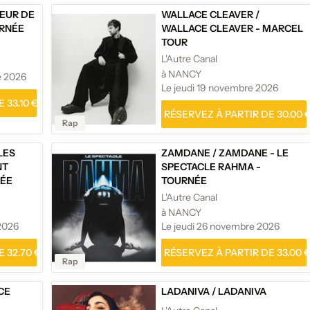
EUR DE
WALLACE CLEAVER
/
URNÉE
WALLACE CLEAVER - MARCEL
TOUR
L'Autre Canal
à NANCY
e 2026
Le jeudi 19 novembre 2026
 33.10 €
RÉSERVEZ À PARTIR DE 30.00 
Rap
LES
ZAMDANE
/
ZAMDANE - LE
NT
SPECTACLE RAHMA -
NÉE
TOURNÉE
L'Autre Canal
à NANCY
2026
Le jeudi 26 novembre 2026
 32.70 €
RÉSERVEZ À PARTIR DE 33.00 
Rap
CE
LADANIVA
/
LADANIVA