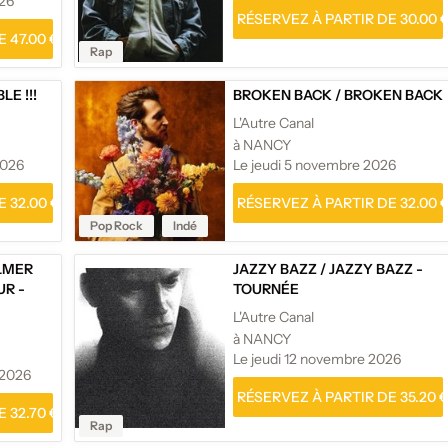
026
RÉSERVEZ À PARTIR DE 30.00 
 47.00 €
Rap
E !!!
BROKEN BACK
/
BROKEN BACK
L'Autre Canal
à NANCY
2026
Le jeudi 5 novembre 2026
 32.00 €
RÉSERVEZ À PARTIR DE 32.00 
Pop Rock
Indé
LMER
JAZZY BAZZ
/
JAZZY BAZZ -
UR -
TOURNÉE
L'Autre Canal
à NANCY
Le jeudi 12 novembre 2026
 2026
RÉSERVEZ À PARTIR DE 35.20 
 32.70 €
Rap