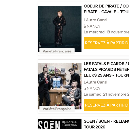
COEUR DE PIRATE
/
CO
PIRATE - CAVALE - TO
L'Autre Canal
à NANCY
Le mercredi 18 novembr
RÉSERVEZ À PARTIR DE
Variété Française
LES FATALS PICARDS
/
FATALS PICARDS FÊTE
LEURS 25 ANS - TOUR
L'Autre Canal
à NANCY
Le samedi 21 novembre 
RÉSERVEZ À PARTIR DE
Variété Française
SOEN
/
SOEN - RELIAN
TOUR 2026