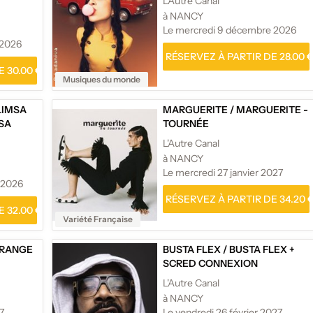
L'Autre Canal
à NANCY
Le mercredi 9 décembre 2026
 2026
RÉSERVEZ À PARTIR DE 28.00 
 30.00 €
Musiques du monde
LIMSA
MARGUERITE
/
MARGUERITE -
MSA
TOURNÉE
L'Autre Canal
à NANCY
Le mercredi 27 janvier 2027
 2026
RÉSERVEZ À PARTIR DE 34.20 
 32.00 €
Variété Française
RANGE
BUSTA FLEX
/
BUSTA FLEX +
SCRED CONNEXION
L'Autre Canal
à NANCY
7
Le vendredi 26 février 2027