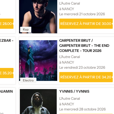
L'Autre Canal
à NANCY
6
Le mercredi 21 octobre 2026
 28.00 €
RÉSERVEZ À PARTIR DE 30.00 
Rap
EZBAR -
CARPENTER BRUT
/
CARPENTER BRUT - THE END
COMPLETE - TOUR 2026
L'Autre Canal
à NANCY
Le vendredi 23 octobre 2026
 35.20 €
RÉSERVEZ À PARTIR DE 34.20 
Electro
NJAMIN
YVNNIS
/
YVNNIS
L'Autre Canal
à NANCY
Le mercredi 28 octobre 2026