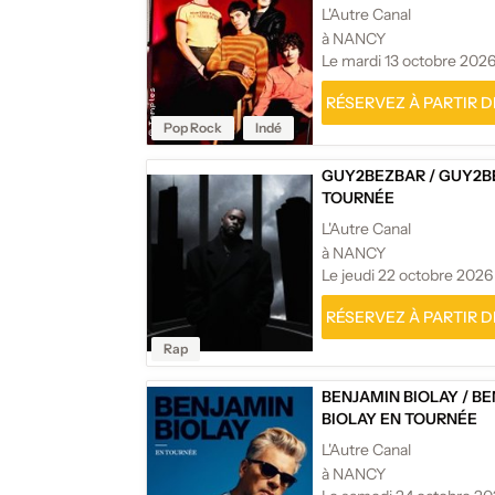
L'Autre Canal
à NANCY
Le mardi 13 octobre 202
RÉSERVEZ À PARTIR DE
Pop Rock
Indé
GUY2BEZBAR
/
GUY2B
TOURNÉE
L'Autre Canal
à NANCY
Le jeudi 22 octobre 2026
RÉSERVEZ À PARTIR DE
Rap
BENJAMIN BIOLAY
/
BE
BIOLAY EN TOURNÉE
L'Autre Canal
à NANCY