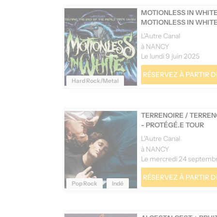
MOTIONLESS IN WHIT
MOTIONLESS IN WHIT
L'Autre Canal
à NANCY
Le lundi 9 juin 2025
RÉSERVEZ À PARTIR DE
Hard Rock/Metal
TERRENOIRE
/
TERREN
- PROTÉGÉ.E TOUR
L'Autre Canal
à NANCY
RÉSERVEZ À PARTIR DE
Pop Rock
Indé