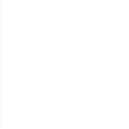
€
€
€