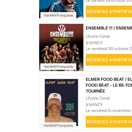
Le samedi 24 octobre 2
RÉSERVEZ À PARTIR DE
Variété Française
ENSEMBLE !!!
/
ENSEMBL
L'Autre Canal
à NANCY
Le vendredi 30 octobre 
RÉSERVEZ À PARTIR DE
Variété Française
ELMER FOOD BEAT
/
E
FOOD BEAT - LE RE-TO
TOURNÉE
L'Autre Canal
à NANCY
Le vendredi 6 novembre
RÉSERVEZ À PARTIR DE
Variété Française