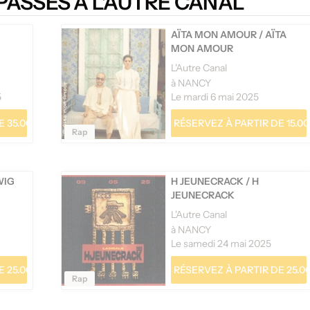
PASSÉS À L'AUTRE CANAL
AÏTA MON AMOUR
/
AÏTA
MON AMOUR
L'Autre Canal
à NANCY
5
Le mardi 6 mai 2025
 35.00 €
RÉSERVEZ À PARTIR DE 15.00
Rap
WIG
H JEUNECRACK
/
H
JEUNECRACK
L'Autre Canal
à NANCY
Le samedi 24 mai 2025
 25.00 €
RÉSERVEZ À PARTIR DE 25.00
Rap