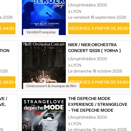
L'Amphithéâtre 3000
à LYON
re 2026
Le vendredi 18 septembre 2026
 44.00 €
RÉSERVEZ À PARTIR DE 39.00 
Variété Française
NIER
/
NIER:ORCHESTRA
TION
CONCERT 12026 [ YORHA ]
L'Amphithéâtre 3000
à LYON
2026
Le dimanche 18 octobre 2026
 46.50 €
RÉSERVEZ À PARTIR DE 54.90 
Cinéconcert & musique de film
VE
/
THE DEPECHE MODE
VE,
EXPERIENCE
/
STRANGELOVE
- THE DEPECHE MODE
EXPERIENCE
L'Amphithéâtre 3000
à LYON
26
Le dimanche 15 novembre 2026