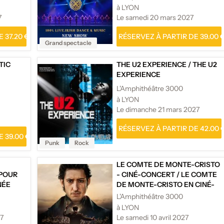
à LYON
7
Le samedi 20 mars 2027
 37.20 €
RÉSERVEZ À PARTIR DE 39.00 
Grand spectacle
TIC
THE U2 EXPERIENCE
/
THE U2
EXPERIENCE
L'Amphithéâtre 3000
à LYON
Le dimanche 21 mars 2027
RÉSERVEZ À PARTIR DE 42.00 
 39.00 €
Punk
Rock
LE COMTE DE MONTE-CRISTO
 POUR
- CINÉ-CONCERT
/
LE COMTE
NÉE
DE MONTE-CRISTO EN CINÉ-
CONCERT
L'Amphithéâtre 3000
à LYON
27
Le samedi 10 avril 2027