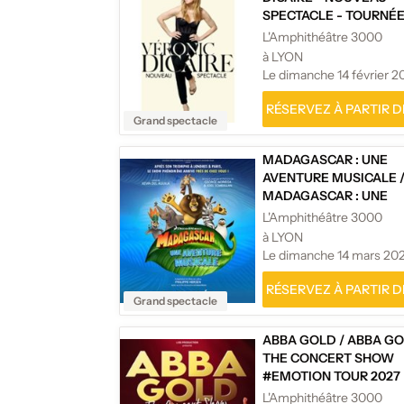
SPECTACLE - TOURNÉ
L'Amphithéâtre 3000
à LYON
Le dimanche 14 février 2
RÉSERVEZ À PARTIR DE
Grand spectacle
MADAGASCAR : UNE
AVENTURE MUSICALE
MADAGASCAR : UNE
AVENTURE MUSICALE 
L'Amphithéâtre 3000
TOURNÉE
à LYON
Le dimanche 14 mars 20
RÉSERVEZ À PARTIR DE
Grand spectacle
ABBA GOLD
/
ABBA GO
THE CONCERT SHOW
#EMOTION TOUR 2027
L'Amphithéâtre 3000