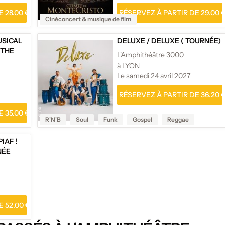
 28.00 €
RÉSERVEZ À PARTIR DE 29.00 
Cinéconcert & musique de film
USICAL
DELUXE
/
DELUXE ( TOURNÉE)
 THE
L'Amphithéâtre 3000
à LYON
Le samedi 24 avril 2027
RÉSERVEZ À PARTIR DE 36.20 
 35.00 €
R'N'B
Soul
Funk
Gospel
Reggae
PIAF !
NÉE
 52.00 €