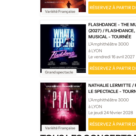
RÉSERVEZ À PARTIR DE
Variété Française
FLASHDANCE - THE M
(2027)
/
FLASHDANCE,
MUSICAL - TOURNÉE
L'Amphithéâtre 3000
à LYON
Le vendredi 16 avril 2027
RÉSERVEZ À PARTIR DE
Grand spectacle
NATHALIE LERMITTE
/
LE SPECTACLE - TOUR
L'Amphithéâtre 3000
à LYON
Le jeudi 24 février 2028
RÉSERVEZ À PARTIR DE
Variété Française