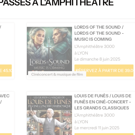
PASSÉS À L'AMPHITHÉÂTRE
/
LORDS OF THE SOUND
/
LORDS OF THE SOUND -
MUSIC IS COMING
L'Amphithéâtre 3000
à LYON
Le dimanche 8 juin 2025
 45.10 €
RÉSERVEZ À PARTIR DE 39.0
Cinéconcert & musique de film
AVEC
LOUIS DE FUNÈS
/
LOUIS DE
/
FUNÈS EN CINÉ-CONCERT -
LES GRANDS CLASSIQUES
EN CONCERT
L'Amphithéâtre 3000
à LYON
Le mercredi 11 juin 2025