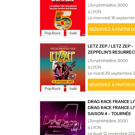
L'Amphithéâtre 3000
à LYON
Le mercredi 16 septemb
RÉSERVEZ À PARTIR DE
Pop Rock
Indé
LETZ ZEP
/
LETZ ZEP -
ZEPPELIN'S RESURREC
L'Amphithéâtre 3000
à LYON
Le mardi 29 septembre 
RÉSERVEZ À PARTIR DE
Pop Rock
Indé
DRAG RACE FRANCE LI
DRAG RACE FRANCE LI
SAISON 4 - TOURNÉE
L'Amphithéâtre 3000
à LYON
Le jeudi 12 novembre 20