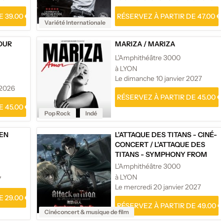
 39.00 €
RÉSERVEZ À PARTIR DE 47.00 
Variété Internationale
OUR
MARIZA
/
MARIZA
L'Amphithéâtre 3000
à LYON
Le dimanche 10 janvier 2027
 2026
RÉSERVEZ À PARTIR DE 45.00 
 45.00 €
Pop Rock
Indé
EN
L'ATTAQUE DES TITANS - CINÉ-
CONCERT
/
L'ATTAQUE DES
TITANS - SYMPHONY FROM
PARADIS
L'Amphithéâtre 3000
à LYON
7
Le mercredi 20 janvier 2027
 29.00 €
RÉSERVEZ À PARTIR DE 49.00 
Cinéconcert & musique de film