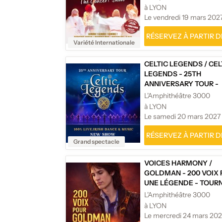
à LYON
Le vendredi 19 mars 202
RÉSERVEZ À PARTIR DE
Variété Internationale
CELTIC LEGENDS
/
CEL
LEGENDS - 25TH
ANNIVERSARY TOUR -
TOURNÉE
L'Amphithéâtre 3000
à LYON
Le samedi 20 mars 2027
RÉSERVEZ À PARTIR DE
Grand spectacle
VOICES HARMONY
/
GOLDMAN - 200 VOIX
UNE LÉGENDE - TOUR
L'Amphithéâtre 3000
à LYON
Le mercredi 24 mars 20