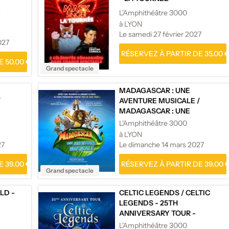
E
L'Amphithéâtre 3000
à LYON
Le samedi 27 février 2027
027
RÉSERVEZ À PARTIR DE 35.00 
 50.00 €
Grand spectacle
MADAGASCAR : UNE
/
AVENTURE MUSICALE
/
MADAGASCAR : UNE
-
AVENTURE MUSICALE -
L'Amphithéâtre 3000
TOURNÉE
à LYON
27
Le dimanche 14 mars 2027
 39.00 €
RÉSERVEZ À PARTIR DE 39.00 
Grand spectacle
LD -
CELTIC LEGENDS
/
CELTIC
LEGENDS - 25TH
ANNIVERSARY TOUR -
TOURNÉE
L'Amphithéâtre 3000