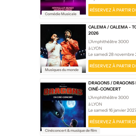
RÉSERVEZ À PARTIR DE
Comédie Musicale
CALEMA
/
CALEMA - T
2026
L'Amphithéâtre 3000
à LYON
Le samedi 28 novembre
RÉSERVEZ À PARTIR DE
Musiques du monde
DRAGONS
/
DRAGONS 
CINÉ-CONCERT
L'Amphithéâtre 3000
à LYON
Le samedi 16 janvier 202
RÉSERVEZ À PARTIR DE
Cinéconcert & musique de film