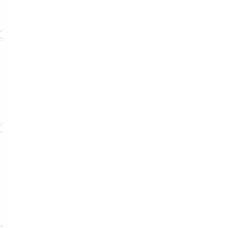
€
€
€