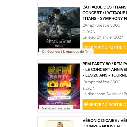
L'ATTAQUE DES TITANS 
CONCERT
/
L'ATTAQUE
TITANS - SYMPHONY 
PARADIS
L'Amphithéâtre 3000
à LYON
Le jeudi 21 janvier 2027
RÉSERVEZ À PARTIR DE
Cinéconcert & musique de film
RFM PARTY 80
/
RFM P
- LE CONCERT ANNIVE
- LES 20 ANS - TOURN
L'Amphithéâtre 3000
à LYON
Le dimanche 24 janvier 
RÉSERVEZ À PARTIR DE
Variété Française
VÉRONIC DICAIRE
/
VÉ
DICAIRE - NOUVEAU