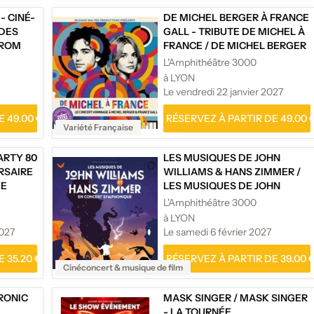
- CINÉ-
DE MICHEL BERGER À FRANCE
 DES
GALL - TRIBUTE DE MICHEL À
FROM
FRANCE
/
DE MICHEL BERGER
À FRANCE GALL - TRIBUTE DE
L'Amphithéâtre 3000
MICHEL À FRANCE
à LYON
Le vendredi 22 janvier 2027
 49.00 €
RÉSERVEZ À PARTIR DE 49.00 
Variété Française
ARTY 80
LES MUSIQUES DE JOHN
RSAIRE
WILLIAMS & HANS ZIMMER
/
ÉE
LES MUSIQUES DE JOHN
WILLIAMS & HANS ZIMMER EN
L'Amphithéâtre 3000
CONCERT SYMPHONIQUE
à LYON
2027
Le samedi 6 février 2027
 35.20 €
RÉSERVEZ À PARTIR DE 39.00 
Cinéconcert & musique de film
RONIC
MASK SINGER
/
MASK SINGER
- LA TOURNÉE