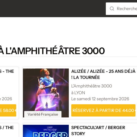
À L'AMPHITHÉÂTRE 3000
S - THE
ALIZÉE
/
ALIZÉE - 25 ANS DÉJÀ
! LA TOURNÉE
L'Amphithéâtre 3000
à LYON
e 2026
Le samedi 12 septembre 2026
 58.00 €
RÉSERVEZ À PARTIR DE 44.00 
Variété Française
S
/
THE
SPECTACUL'ART
/
BERGER
STORY