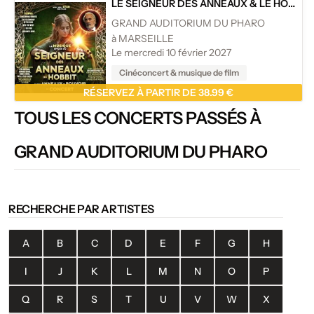
LE SEIGNEUR DES ANNEAUX & LE HOBBIT
GRAND AUDITORIUM DU PHARO
à MARSEILLE
Le mercredi 10 février 2027
Cinéconcert & musique de film
RÉSERVEZ À PARTIR DE 38.99 €
TOUS LES CONCERTS PASSÉS À
GRAND AUDITORIUM DU PHARO
RECHERCHE PAR ARTISTES
A
B
C
D
E
F
G
H
I
J
K
L
M
N
O
P
Q
R
S
T
U
V
W
X