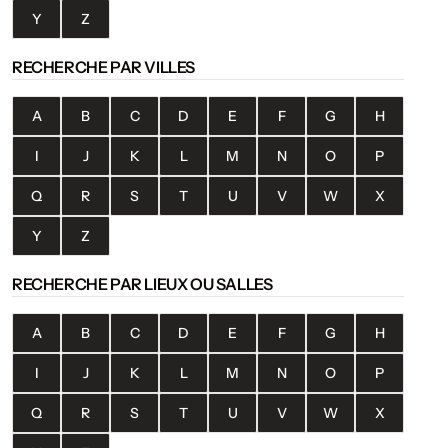
Y
Z
RECHERCHE PAR VILLES
A
B
C
D
E
F
G
H
I
J
K
L
M
N
O
P
Q
R
S
T
U
V
W
X
Y
Z
RECHERCHE PAR LIEUX OU SALLES
A
B
C
D
E
F
G
H
I
J
K
L
M
N
O
P
Q
R
S
T
U
V
W
X