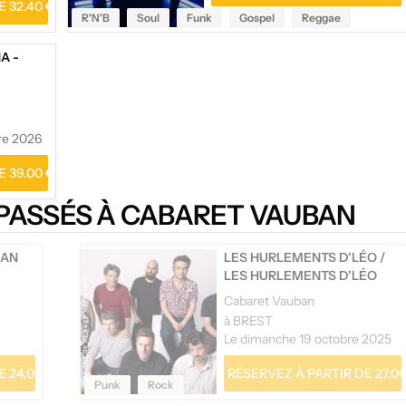
 32.40 €
R'N'B
Soul
Funk
Gospel
Reggae
A -
re 2026
 39.00 €
PASSÉS À CABARET VAUBAN
AN
LES HURLEMENTS D'LÉO
/
LES HURLEMENTS D'LÉO
Cabaret Vauban
à BREST
Le dimanche 19 octobre 2025
 24.00 €
RÉSERVEZ À PARTIR DE 27.00
Punk
Rock