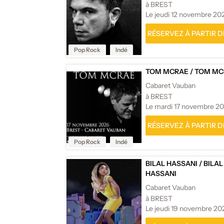
à BREST
Le jeudi 12 novembre 20
RÉSERVEZ À PARTIR DE
Pop Rock
Indé
TOM MCRAE
/
TOM MC
Cabaret Vauban
à BREST
Le mardi 17 novembre 2
RÉSERVEZ À PARTIR DE
Pop Rock
Indé
BILAL HASSANI
/
BILAL
HASSANI
Cabaret Vauban
à BREST
Le jeudi 19 novembre 20