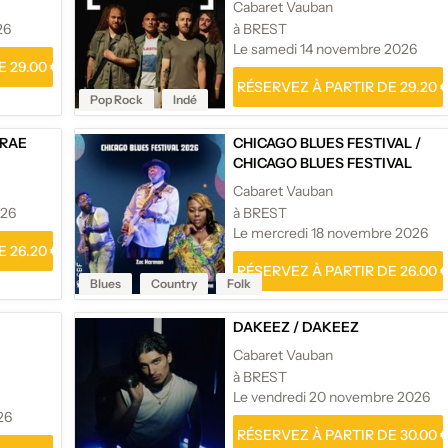
Cabaret Vauban
26
à BREST
Le samedi 14 novembre 2026
 29.00 €
RÉSERVEZ À PARTIR DE 29.20 
Pop Rock
Indé
RAE
CHICAGO BLUES FESTIVAL
/
CHICAGO BLUES FESTIVAL
Cabaret Vauban
026
à BREST
Le mercredi 18 novembre 2026
 26.20 €
RÉSERVEZ À PARTIR DE 26.00 
Blues
Country
Folk
DAKEEZ
/
DAKEEZ
Cabaret Vauban
à BREST
Le vendredi 20 novembre 2026
26
RÉSERVEZ À PARTIR DE 30.00 