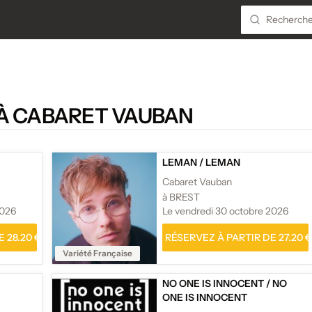
À CABARET VAUBAN
LEMAN
/
LEMAN
Cabaret Vauban
à BREST
2026
Le vendredi 30 octobre 2026
 28.20 €
RÉSERVEZ À PARTIR DE 27.20 €
Variété Française
NO ONE IS INNOCENT
/
NO
ONE IS INNOCENT