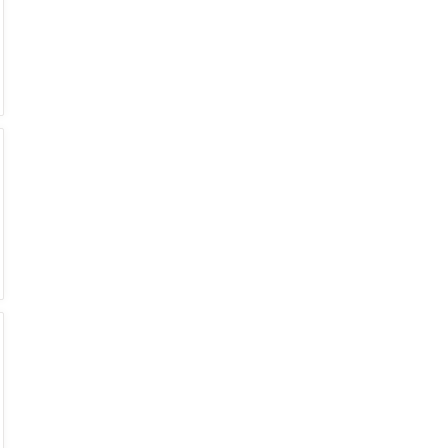
€
€
€