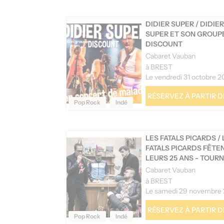
DIDIER SUPER
/
DIDIER
SUPER ET SON GROUP
DISCOUNT
Cabaret Vauban
à BREST
Le vendredi 31 octobre 
RÉSERVEZ À PARTIR DE
Pop Rock
Indé
LES FATALS PICARDS
/
FATALS PICARDS FÊTE
LEURS 25 ANS - TOUR
Cabaret Vauban
à BREST
Le samedi 29 novembre
RÉSERVEZ À PARTIR DE
Pop Rock
Indé