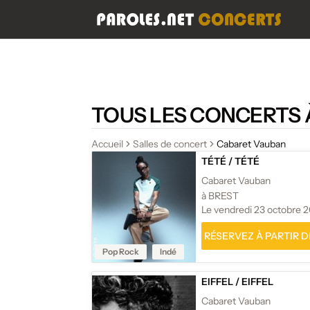
TOUS LES CONCERTS 
Accueil
Salles de concert
Cabaret Vauban
TÉTÉ
/
TÉTÉ
Cabaret Vauban
à BREST
Le vendredi 23 octobre 
RÉSERVEZ À PARTIR DE
Pop Rock
Indé
EIFFEL
/
EIFFEL
Cabaret Vauban