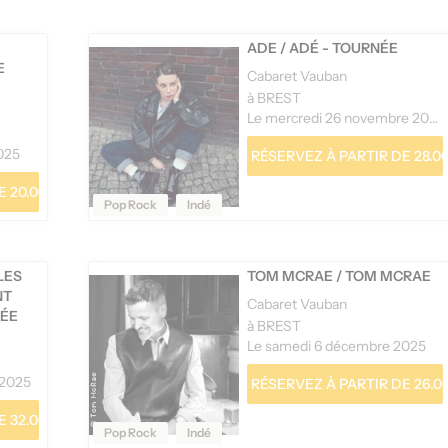
ADE
/
ADÉ - TOURNÉE
E
Cabaret Vauban
à BREST
Le mercredi 26 novembre 2025
2025
RÉSERVEZ À PARTIR DE 28.00
 20.00 €
Pop Rock
Indé
LES
TOM MCRAE
/
TOM MCRAE
NT
Cabaret Vauban
NÉE
à BREST
Le samedi 6 décembre 2025
 2025
RÉSERVEZ À PARTIR DE 26.0
 32.00 €
Pop Rock
Indé