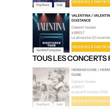
RÉSERVEZ À PARTIR DE
Pop Rock
Indé
VALENTINA
/
VALENTIN
DIXSTANCE
Cabaret Vauban
à BREST
Le dimanche 22 novemb
RÉSERVEZ À PARTIR DE
Variété Française
TOUS LES CONCERTS 
HERMAN DUNE
/
HERM
DUNE
Cabaret Vauban
à BREST
Le jeudi 9 octobre 2025
RÉSERVEZ À PARTIR DE
Pop Rock
Indé