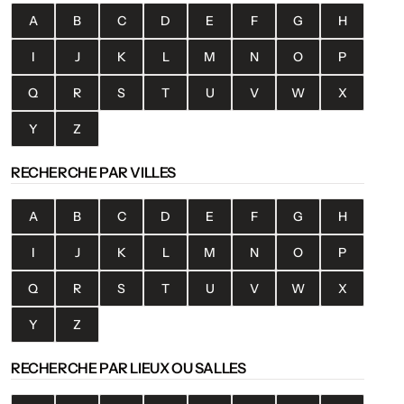
A
B
C
D
E
F
G
H
I
J
K
L
M
N
O
P
Q
R
S
T
U
V
W
X
Y
Z
RECHERCHE PAR VILLES
A
B
C
D
E
F
G
H
I
J
K
L
M
N
O
P
Q
R
S
T
U
V
W
X
Y
Z
RECHERCHE PAR LIEUX OU SALLES