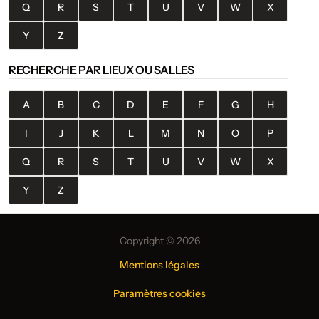
Q
R
S
T
U
V
W
X
Y
Z
RECHERCHE PAR LIEUX OU SALLES
A
B
C
D
E
F
G
H
I
J
K
L
M
N
O
P
Q
R
S
T
U
V
W
X
Y
Z
Copyright © 2026
Mentions légales
Paramètres cookies