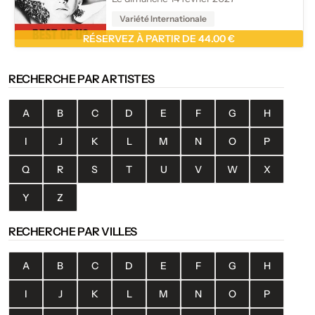
Variété Internationale
RÉSERVEZ À PARTIR DE 44.00 €
RECHERCHE PAR ARTISTES
A
B
C
D
E
F
G
H
I
J
K
L
M
N
O
P
Q
R
S
T
U
V
W
X
Y
Z
RECHERCHE PAR VILLES
A
B
C
D
E
F
G
H
I
J
K
L
M
N
O
P