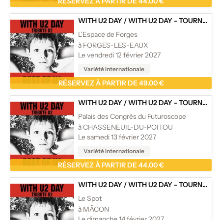
RÉSERVEZ À PARTIR DE 44.00 €
WITH U2 DAY
/
WITH U2 DAY - TOURNÉE
L'Espace de Forges
à FORGES-LES-EAUX
Le vendredi 12 février 2027
Variété Internationale
RÉSERVEZ À PARTIR DE 49.00 €
WITH U2 DAY
/
WITH U2 DAY - TOURNÉE
Palais des Congrès du Futuroscope
à CHASSENEUIL-DU-POITOU
Le samedi 13 février 2027
Variété Internationale
RÉSERVEZ À PARTIR DE 44.00 €
WITH U2 DAY
/
WITH U2 DAY - TOURNÉE
Le Spot
à MÂCON
Le dimanche 14 février 2027