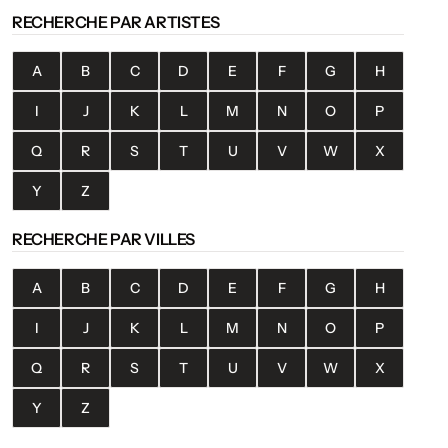
RECHERCHE PAR ARTISTES
A
B
C
D
E
F
G
H
I
J
K
L
M
N
O
P
Q
R
S
T
U
V
W
X
Y
Z
RECHERCHE PAR VILLES
A
B
C
D
E
F
G
H
I
J
K
L
M
N
O
P
Q
R
S
T
U
V
W
X
Y
Z