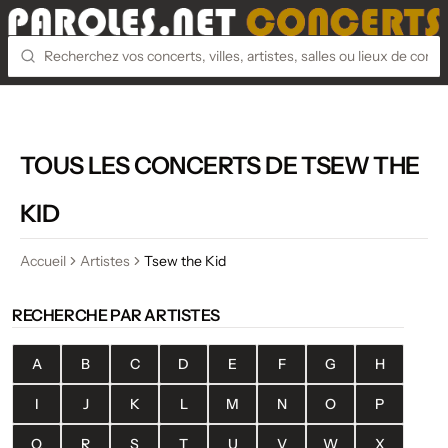
TOUS LES CONCERTS DE TSEW THE
KID
Accueil
Artistes
Tsew the Kid
RECHERCHE PAR ARTISTES
A
B
C
D
E
F
G
H
I
J
K
L
M
N
O
P
Q
R
S
T
U
V
W
X