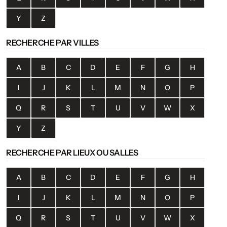
Y
Z
RECHERCHE PAR VILLES
A
B
C
D
E
F
G
H
I
J
K
L
M
N
O
P
Q
R
S
T
U
V
W
X
Y
Z
RECHERCHE PAR LIEUX OU SALLES
A
B
C
D
E
F
G
H
I
J
K
L
M
N
O
P
Q
R
S
T
U
V
W
X