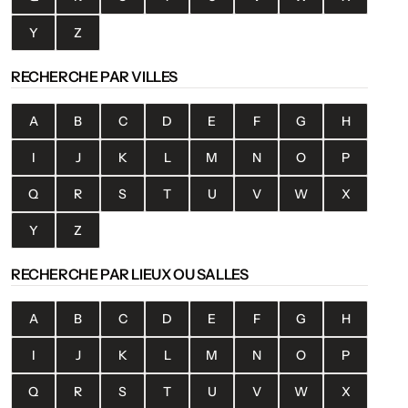
Y
Z
RECHERCHE PAR VILLES
A
B
C
D
E
F
G
H
I
J
K
L
M
N
O
P
Q
R
S
T
U
V
W
X
Y
Z
RECHERCHE PAR LIEUX OU SALLES
A
B
C
D
E
F
G
H
I
J
K
L
M
N
O
P
Q
R
S
T
U
V
W
X