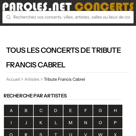
TOUS LES CONCERTS DE TRIBUTE
FRANCIS CABREL
Accueil
Artistes
Tribute Francis Cabrel
RECHERCHE PAR ARTISTES
A
B
C
D
E
F
G
H
I
J
K
L
M
N
O
P
Q
R
S
T
U
V
W
X