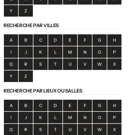
Y
Z
RECHERCHE PAR VILLES
A
B
C
D
E
F
G
H
I
J
K
L
M
N
O
P
Q
R
S
T
U
V
W
X
Y
Z
RECHERCHE PAR LIEUX OU SALLES
A
B
C
D
E
F
G
H
I
J
K
L
M
N
O
P
Q
R
S
T
U
V
W
X