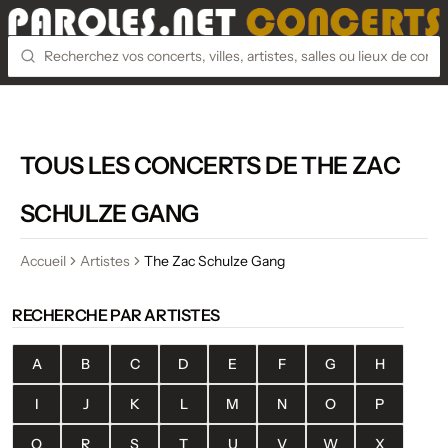
TOUS LES CONCERTS DE THE ZAC
SCHULZE GANG
Accueil
Artistes
The Zac Schulze Gang
RECHERCHE PAR ARTISTES
A
B
C
D
E
F
G
H
I
J
K
L
M
N
O
P
Q
R
S
T
U
V
W
X