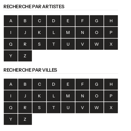
RECHERCHE PAR ARTISTES
A
B
C
D
E
F
G
H
I
J
K
L
M
N
O
P
Q
R
S
T
U
V
W
X
Y
Z
RECHERCHE PAR VILLES
A
B
C
D
E
F
G
H
I
J
K
L
M
N
O
P
Q
R
S
T
U
V
W
X
Y
Z