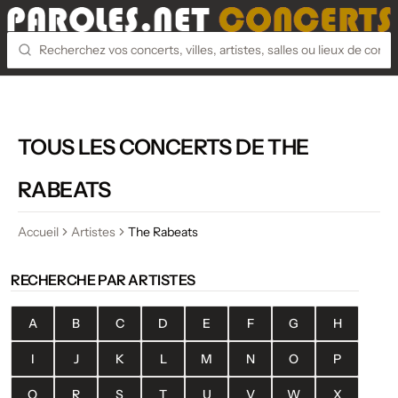
TOUS LES CONCERTS DE THE
RABEATS
Accueil
Artistes
The Rabeats
RECHERCHE PAR ARTISTES
A
B
C
D
E
F
G
H
I
J
K
L
M
N
O
P
Q
R
S
T
U
V
W
X