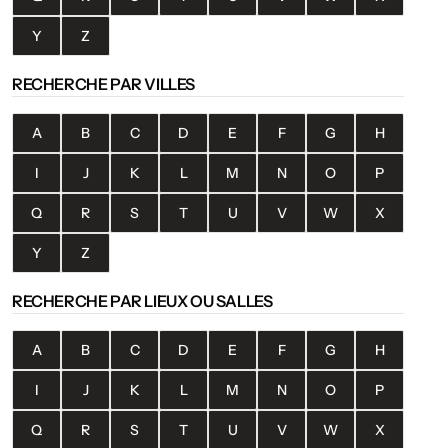
Y
Z
RECHERCHE PAR VILLES
A
B
C
D
E
F
G
H
I
J
K
L
M
N
O
P
Q
R
S
T
U
V
W
X
Y
Z
RECHERCHE PAR LIEUX OU SALLES
A
B
C
D
E
F
G
H
I
J
K
L
M
N
O
P
Q
R
S
T
U
V
W
X