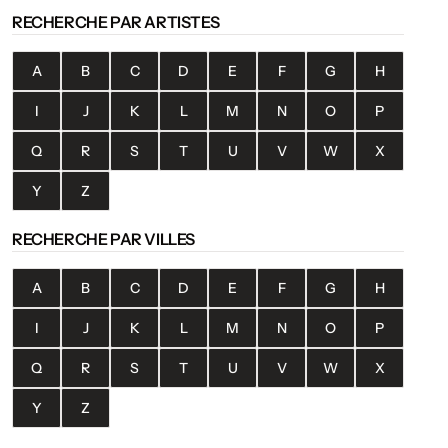
RECHERCHE PAR ARTISTES
A
B
C
D
E
F
G
H
I
J
K
L
M
N
O
P
Q
R
S
T
U
V
W
X
Y
Z
RECHERCHE PAR VILLES
A
B
C
D
E
F
G
H
I
J
K
L
M
N
O
P
Q
R
S
T
U
V
W
X
Y
Z