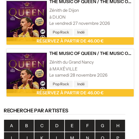
THE MUSIC OF QUEEN
/
THE MUSIC OF QUEEN - LIVE
Zénith de Dijon
à DIJON
Le vendredi 27 novembre 2026
Pop Rock
Indé
RÉSERVEZ À PARTIR DE 46.00 €
THE MUSIC OF QUEEN
/
THE MUSIC OF QUEEN - LIVE
Zénith du Grand Nancy
à MAXÉVILLE
Le samedi 28 novembre 2026
Pop Rock
Indé
RÉSERVEZ À PARTIR DE 46.00 €
RECHERCHE PAR ARTISTES
A
B
C
D
E
F
G
H
I
J
K
L
M
N
O
P