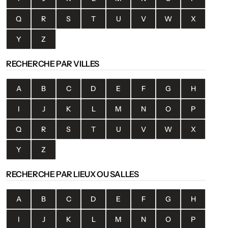
Q
R
S
T
U
V
W
X
Y
Z
RECHERCHE PAR VILLES
A
B
C
D
E
F
G
H
I
J
K
L
M
N
O
P
Q
R
S
T
U
V
W
X
Y
Z
RECHERCHE PAR LIEUX OU SALLES
A
B
C
D
E
F
G
H
I
J
K
L
M
N
O
P