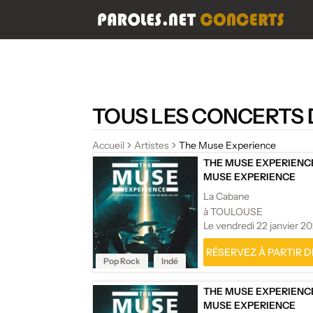
TOUS LES CONCERTS 
Accueil
Artistes
The Muse Experience
THE MUSE EXPERIENC
MUSE EXPERIENCE
La Cabane
à TOULOUSE
Le vendredi 22 janvier 2
RÉSERVEZ À PARTIR DE
Pop Rock
Indé
THE MUSE EXPERIENC
MUSE EXPERIENCE