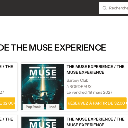
DE THE MUSE EXPERIENCE
E
/
THE
THE MUSE EXPERIENCE
/
THE
MUSE EXPERIENCE
Barbey Club
à BORDEAUX
027
Le vendredi 19 mars 2027
 32.00 €
RÉSERVEZ À PARTIR DE 32.00 
Pop Rock
Indé
E
/
THE
THE MUSE EXPERIENCE
/
THE
MUSE EXPERIENCE