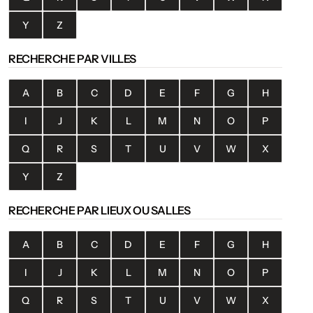
Y
Z
RECHERCHE PAR VILLES
A
B
C
D
E
F
G
H
I
J
K
L
M
N
O
P
Q
R
S
T
U
V
W
X
Y
Z
RECHERCHE PAR LIEUX OU SALLES
A
B
C
D
E
F
G
H
I
J
K
L
M
N
O
P
Q
R
S
T
U
V
W
X