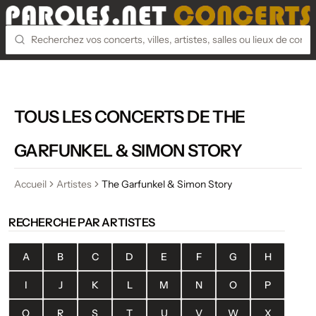
TOUS LES CONCERTS DE THE
GARFUNKEL & SIMON STORY
Accueil
Artistes
The Garfunkel & Simon Story
RECHERCHE PAR ARTISTES
A
B
C
D
E
F
G
H
I
J
K
L
M
N
O
P
Q
R
S
T
U
V
W
X