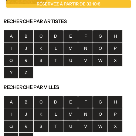
RÉSERVEZ À PARTIR DE 32.10 €
RECHERCHE PAR ARTISTES
A
B
C
D
E
F
G
H
I
J
K
L
M
N
O
P
Q
R
S
T
U
V
W
X
Y
Z
RECHERCHE PAR VILLES
A
B
C
D
E
F
G
H
I
J
K
L
M
N
O
P
Q
R
S
T
U
V
W
X