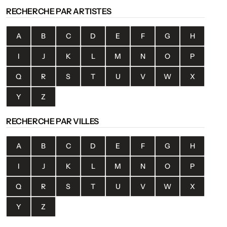
RECHERCHE PAR ARTISTES
A
B
C
D
E
F
G
H
I
J
K
L
M
N
O
P
Q
R
S
T
U
V
W
X
Y
Z
RECHERCHE PAR VILLES
A
B
C
D
E
F
G
H
I
J
K
L
M
N
O
P
Q
R
S
T
U
V
W
X
Y
Z