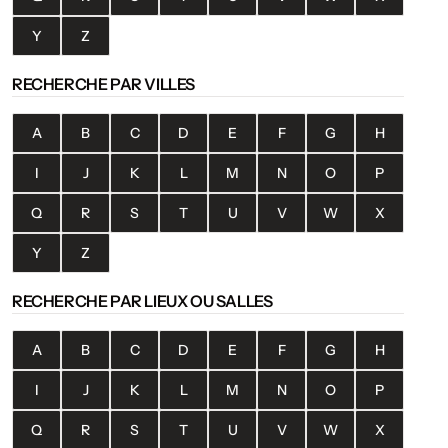
Y
Z
RECHERCHE PAR VILLES
A
B
C
D
E
F
G
H
I
J
K
L
M
N
O
P
Q
R
S
T
U
V
W
X
Y
Z
RECHERCHE PAR LIEUX OU SALLES
A
B
C
D
E
F
G
H
I
J
K
L
M
N
O
P
Q
R
S
T
U
V
W
X