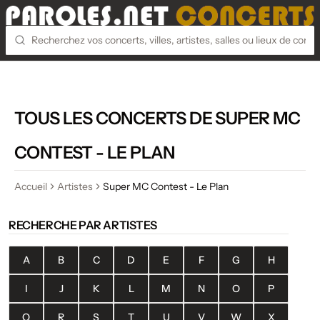
TOUS LES CONCERTS DE SUPER MC
CONTEST - LE PLAN
Accueil
Artistes
Super MC Contest - Le Plan
RECHERCHE PAR ARTISTES
A
B
C
D
E
F
G
H
I
J
K
L
M
N
O
P
Q
R
S
T
U
V
W
X