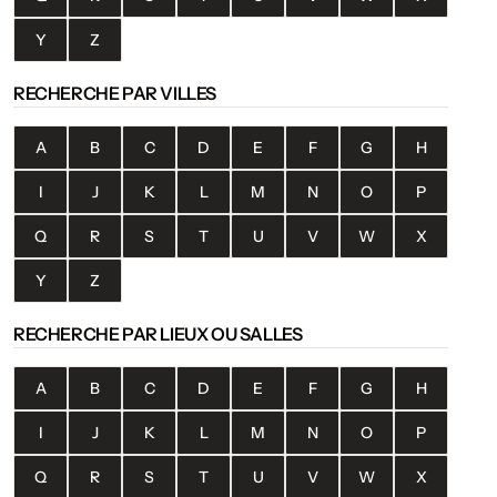
Y
Z
RECHERCHE PAR VILLES
A
B
C
D
E
F
G
H
I
J
K
L
M
N
O
P
Q
R
S
T
U
V
W
X
Y
Z
RECHERCHE PAR LIEUX OU SALLES
A
B
C
D
E
F
G
H
I
J
K
L
M
N
O
P
Q
R
S
T
U
V
W
X