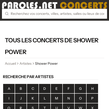
TOUS LES CONCERTS DE SHOWER
POWER
Accueil
Artistes
Shower Power
RECHERCHE PAR ARTISTES
A
B
C
D
E
F
G
H
I
J
K
L
M
N
O
P
Q
R
S
T
U
V
W
X