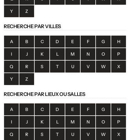
Y
Z
RECHERCHE PAR VILLES
A
B
C
D
E
F
G
H
I
J
K
L
M
N
O
P
Q
R
S
T
U
V
W
X
Y
Z
RECHERCHE PAR LIEUX OU SALLES
A
B
C
D
E
F
G
H
I
J
K
L
M
N
O
P
Q
R
S
T
U
V
W
X