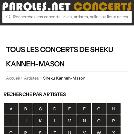
TOUS LES CONCERTS DE SHEKU
KANNEH-MASON
Accueil
Artistes
Sheku Kanneh-Mason
RECHERCHE PAR ARTISTES
A
B
C
D
E
F
G
H
I
J
K
L
M
N
O
P
Q
R
S
T
U
V
W
X