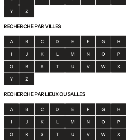
Y
Z
RECHERCHE PAR VILLES
A
B
C
D
E
F
G
H
I
J
K
L
M
N
O
P
Q
R
S
T
U
V
W
X
Y
Z
RECHERCHE PAR LIEUX OU SALLES
A
B
C
D
E
F
G
H
I
J
K
L
M
N
O
P
Q
R
S
T
U
V
W
X