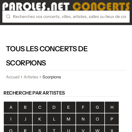
TOUS LES CONCERTS DE
SCORPIONS
Accueil
Artistes
Scorpions
RECHERCHE PAR ARTISTES
A
B
C
D
E
F
G
H
I
J
K
L
M
N
O
P
Q
R
S
T
U
V
W
X