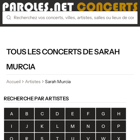
TOUS LES CONCERTS DE SARAH
MURCIA
Accueil
Artistes
Sarah Murcia
RECHERCHE PAR ARTISTES
A
B
C
D
E
F
G
H
I
J
K
L
M
N
O
P
Q
R
S
T
U
V
W
X