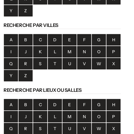
Y
Z
RECHERCHE PAR VILLES
A
B
C
D
E
F
G
H
I
J
K
L
M
N
O
P
Q
R
S
T
U
V
W
X
Y
Z
RECHERCHE PAR LIEUX OU SALLES
A
B
C
D
E
F
G
H
I
J
K
L
M
N
O
P
Q
R
S
T
U
V
W
X