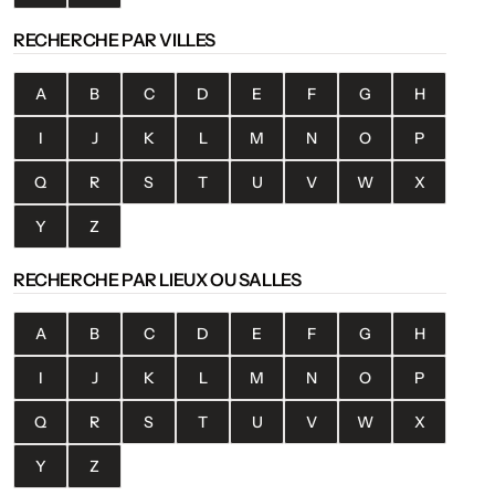
RECHERCHE PAR VILLES
A
B
C
D
E
F
G
H
I
J
K
L
M
N
O
P
Q
R
S
T
U
V
W
X
Y
Z
RECHERCHE PAR LIEUX OU SALLES
A
B
C
D
E
F
G
H
I
J
K
L
M
N
O
P
Q
R
S
T
U
V
W
X
Y
Z