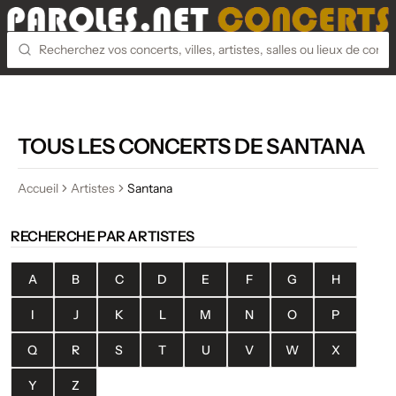
TOUS LES CONCERTS DE SANTANA
Accueil
Artistes
Santana
RECHERCHE PAR ARTISTES
A
B
C
D
E
F
G
H
I
J
K
L
M
N
O
P
Q
R
S
T
U
V
W
X
Y
Z