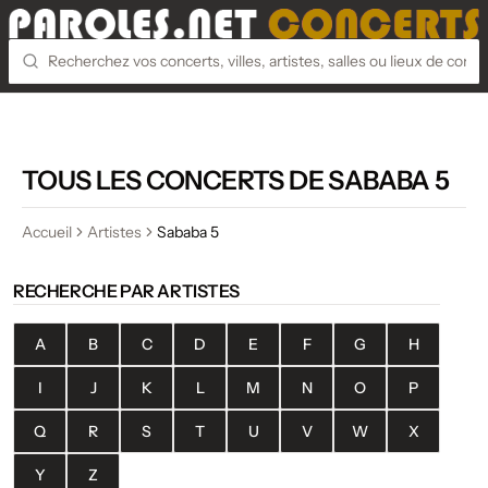
TOUS LES CONCERTS DE SABABA 5
Accueil
Artistes
Sababa 5
RECHERCHE PAR ARTISTES
A
B
C
D
E
F
G
H
I
J
K
L
M
N
O
P
Q
R
S
T
U
V
W
X
Y
Z