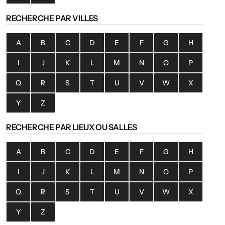
RECHERCHE PAR VILLES
A
B
C
D
E
F
G
H
I
J
K
L
M
N
O
P
Q
R
S
T
U
V
W
X
Y
Z
RECHERCHE PAR LIEUX OU SALLES
A
B
C
D
E
F
G
H
I
J
K
L
M
N
O
P
Q
R
S
T
U
V
W
X
Y
Z