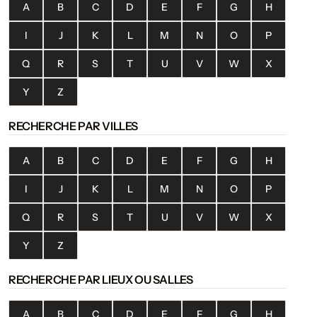
A
B
C
D
E
F
G
H
I
J
K
L
M
N
O
P
Q
R
S
T
U
V
W
X
Y
Z
RECHERCHE PAR VILLES
A
B
C
D
E
F
G
H
I
J
K
L
M
N
O
P
Q
R
S
T
U
V
W
X
Y
Z
RECHERCHE PAR LIEUX OU SALLES
A
B
C
D
E
F
G
H