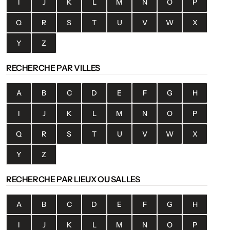
I
J
K
L
M
N
O
P
Q
R
S
T
U
V
W
X
Y
Z
RECHERCHE PAR VILLES
A
B
C
D
E
F
G
H
I
J
K
L
M
N
O
P
Q
R
S
T
U
V
W
X
Y
Z
RECHERCHE PAR LIEUX OU SALLES
A
B
C
D
E
F
G
H
I
J
K
L
M
N
O
P