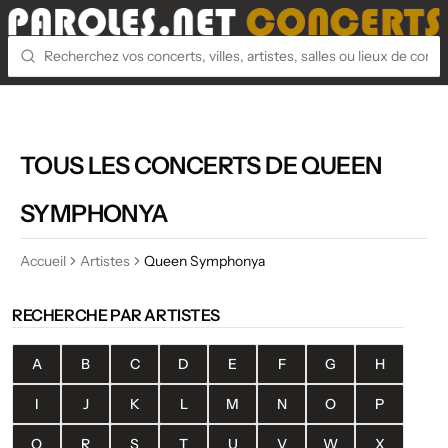
TOUS LES CONCERTS DE QUEEN
SYMPHONYA
Accueil
Artistes
Queen Symphonya
RECHERCHE PAR ARTISTES
A
B
C
D
E
F
G
H
I
J
K
L
M
N
O
P
Q
R
S
T
U
V
W
X