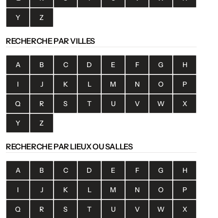
Y
Z
RECHERCHE PAR VILLES
A
B
C
D
E
F
G
H
I
J
K
L
M
N
O
P
Q
R
S
T
U
V
W
X
Y
Z
RECHERCHE PAR LIEUX OU SALLES
A
B
C
D
E
F
G
H
I
J
K
L
M
N
O
P
Q
R
S
T
U
V
W
X