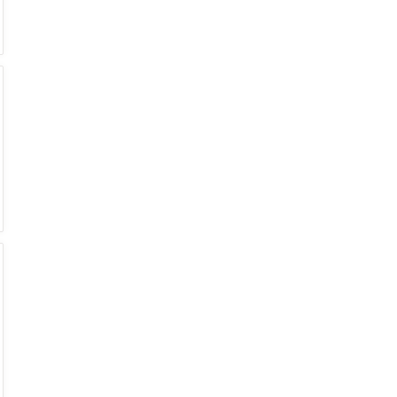
€
€
€