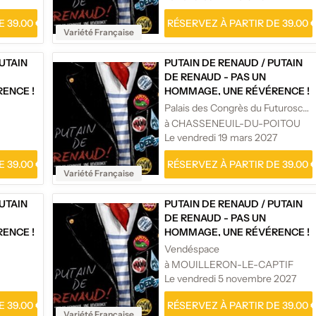
 39.00 €
RÉSERVEZ À PARTIR DE 39.00 
Variété Française
UTAIN
PUTAIN DE RENAUD
/
PUTAIN
DE RENAUD - PAS UN
ENCE !
HOMMAGE, UNE RÉVÉRENCE !
Palais des Congrès du Futuroscope
à CHASSENEUIL-DU-POITOU
Le vendredi 19 mars 2027
 39.00 €
RÉSERVEZ À PARTIR DE 39.00 
Variété Française
UTAIN
PUTAIN DE RENAUD
/
PUTAIN
DE RENAUD - PAS UN
ENCE !
HOMMAGE, UNE RÉVÉRENCE !
Vendéspace
à MOUILLERON-LE-CAPTIF
Le vendredi 5 novembre 2027
 39.00 €
RÉSERVEZ À PARTIR DE 39.00 
Variété Française