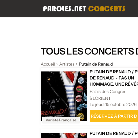
TOUS LES CONCERTS 
Accueil
Artistes
Putain de Renaud
PUTAIN DE RENAUD
/
P
DE RENAUD - PAS UN
HOMMAGE, UNE RÉVÉR
Palais des Congrès
à LORIENT
Le jeudi 15 octobre 2026
RÉSERVEZ À PARTIR DE
Variété Française
PUTAIN DE RENAUD
/
P