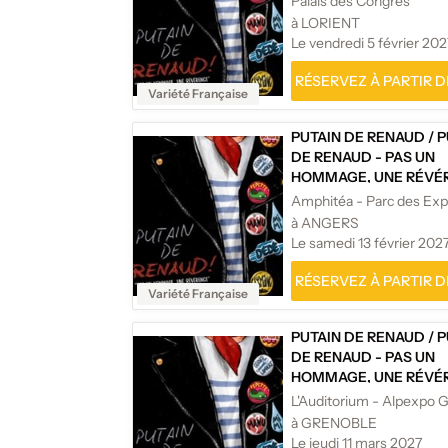
Palais des Congrès
à LORIENT
Le vendredi 5 février 202
RÉSERVEZ À PARTIR DE
Variété Française
PUTAIN DE RENAUD
/
P
DE RENAUD - PAS UN
HOMMAGE, UNE RÉVÉR
à ANGERS
Le samedi 13 février 202
RÉSERVEZ À PARTIR DE
Variété Française
PUTAIN DE RENAUD
/
P
DE RENAUD - PAS UN
HOMMAGE, UNE RÉVÉR
L'Auditorium - Alpexpo 
à GRENOBLE
Le jeudi 11 mars 2027