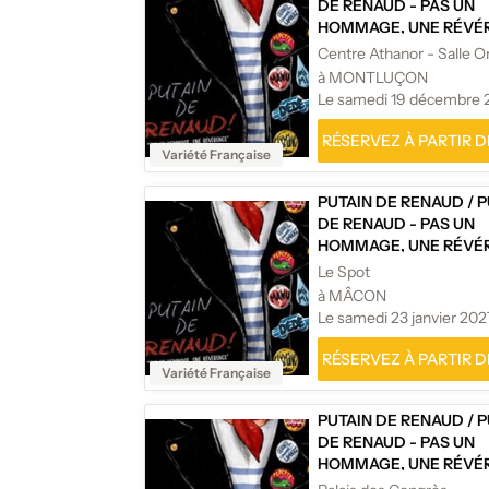
DE RENAUD - PAS UN
HOMMAGE, UNE RÉVÉR
Centre Athanor - Salle 
à MONTLUÇON
Le samedi 19 décembre 
RÉSERVEZ À PARTIR DE
Variété Française
PUTAIN DE RENAUD
/
P
DE RENAUD - PAS UN
HOMMAGE, UNE RÉVÉR
Le Spot
à MÂCON
Le samedi 23 janvier 202
RÉSERVEZ À PARTIR DE
Variété Française
PUTAIN DE RENAUD
/
P
DE RENAUD - PAS UN
HOMMAGE, UNE RÉVÉR