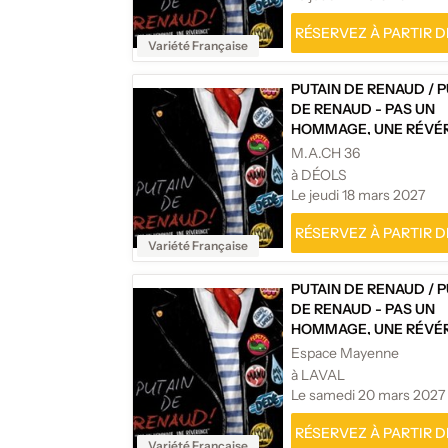
RÉSERVEZ À PARTIR DE
Variété Française
PUTAIN DE RENAUD
/
P
DE RENAUD - PAS UN
HOMMAGE, UNE RÉVÉR
M.A.CH 36
à DÉOLS
Le jeudi 18 mars 2027
RÉSERVEZ À PARTIR DE
Variété Française
PUTAIN DE RENAUD
/
P
DE RENAUD - PAS UN
HOMMAGE, UNE RÉVÉR
Espace Mayenne
à LAVAL
Le samedi 20 mars 2027
RÉSERVEZ À PARTIR DE
Variété Française