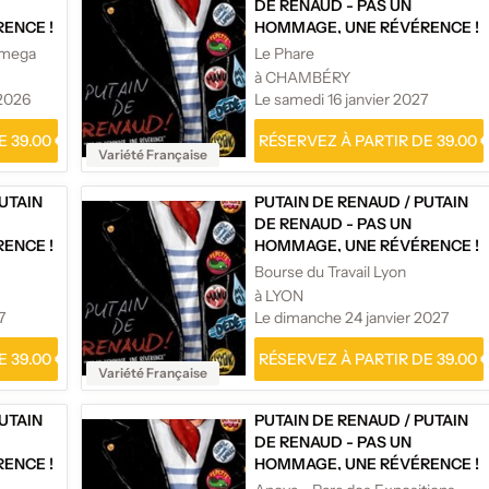
DE RENAUD - PAS UN
ENCE !
HOMMAGE, UNE RÉVÉRENCE !
Omega
Le Phare
à CHAMBÉRY
2026
Le samedi 16 janvier 2027
 39.00 €
RÉSERVEZ À PARTIR DE 39.00 
Variété Française
UTAIN
PUTAIN DE RENAUD
/
PUTAIN
DE RENAUD - PAS UN
ENCE !
HOMMAGE, UNE RÉVÉRENCE !
Bourse du Travail Lyon
à LYON
7
Le dimanche 24 janvier 2027
 39.00 €
RÉSERVEZ À PARTIR DE 39.00 
Variété Française
UTAIN
PUTAIN DE RENAUD
/
PUTAIN
DE RENAUD - PAS UN
ENCE !
HOMMAGE, UNE RÉVÉRENCE !