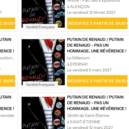
Anova - Parc des Expositions
à ALENÇON
7
Le vendredi 12 février 2027
 39.00 €
RÉSERVEZ À PARTIR DE 39.00 
Variété Française
UTAIN
PUTAIN DE RENAUD
/
PUTAIN
DE RENAUD - PAS UN
ENCE !
HOMMAGE, UNE RÉVÉRENCE !
Amphitéa - Parc des Expositions Angers
Le Millesium
à EPERNAY
7
Le vendredi 5 mars 2027
 39.00 €
RÉSERVEZ À PARTIR DE 39.00 
Variété Française
UTAIN
PUTAIN DE RENAUD
/
PUTAIN
DE RENAUD - PAS UN
ENCE !
HOMMAGE, UNE RÉVÉRENCE !
Grenoble
Zénith de Saint-Étienne
à SAINT-ÉTIENNE
Le vendredi 12 mars 2027