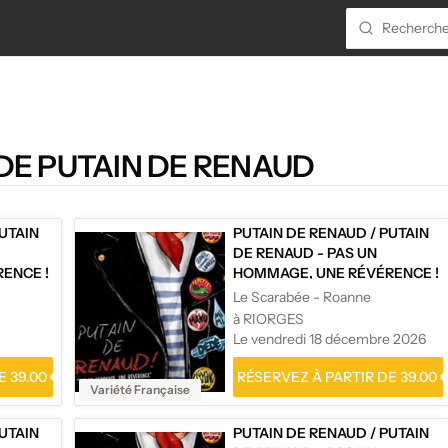
DE PUTAIN DE RENAUD
UTAIN
PUTAIN DE RENAUD
/
PUTAIN
DE RENAUD - PAS UN
ENCE !
HOMMAGE, UNE RÉVÉRENCE !
Le Scarabée - Roanne
à RIORGES
Le vendredi 18 décembre 2026
 39.00 €
RÉSERVEZ À PARTIR DE 39.00 
Variété Française
UTAIN
PUTAIN DE RENAUD
/
PUTAIN