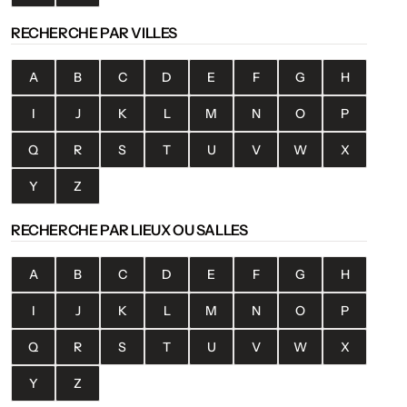
RECHERCHE PAR VILLES
A
B
C
D
E
F
G
H
I
J
K
L
M
N
O
P
Q
R
S
T
U
V
W
X
Y
Z
RECHERCHE PAR LIEUX OU SALLES
A
B
C
D
E
F
G
H
I
J
K
L
M
N
O
P
Q
R
S
T
U
V
W
X
Y
Z