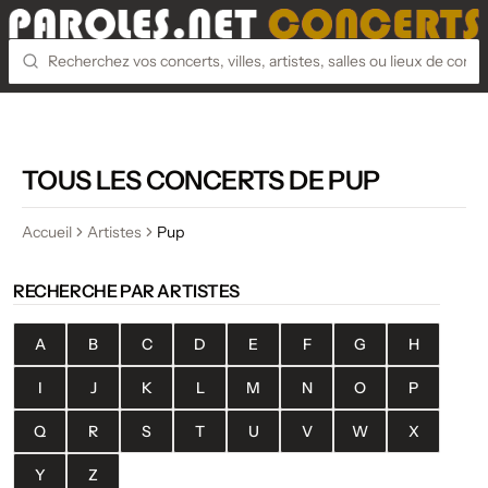
TOUS LES CONCERTS DE PUP
Accueil
Artistes
Pup
RECHERCHE PAR ARTISTES
A
B
C
D
E
F
G
H
I
J
K
L
M
N
O
P
Q
R
S
T
U
V
W
X
Y
Z