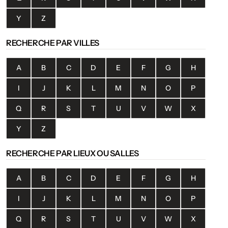
Y
Z
RECHERCHE PAR VILLES
A
B
C
D
E
F
G
H
I
J
K
L
M
N
O
P
Q
R
S
T
U
V
W
X
Y
Z
RECHERCHE PAR LIEUX OU SALLES
A
B
C
D
E
F
G
H
I
J
K
L
M
N
O
P
Q
R
S
T
U
V
W
X