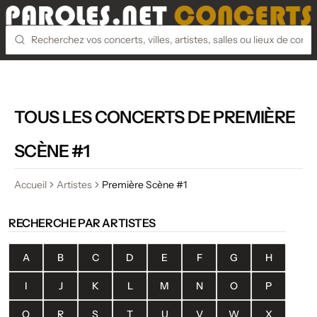
TOUS LES CONCERTS DE PREMIÈRE
SCÈNE #1
Accueil
Artistes
Première Scène #1
RECHERCHE PAR ARTISTES
A
B
C
D
E
F
G
H
I
J
K
L
M
N
O
P
Q
R
S
T
U
V
W
X