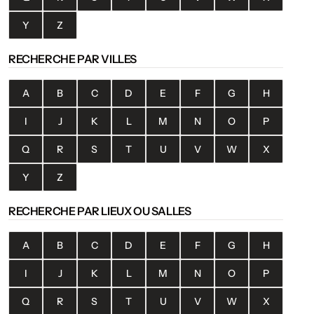
Y
Z
RECHERCHE PAR VILLES
A
B
C
D
E
F
G
H
I
J
K
L
M
N
O
P
Q
R
S
T
U
V
W
X
Y
Z
RECHERCHE PAR LIEUX OU SALLES
A
B
C
D
E
F
G
H
I
J
K
L
M
N
O
P
Q
R
S
T
U
V
W
X