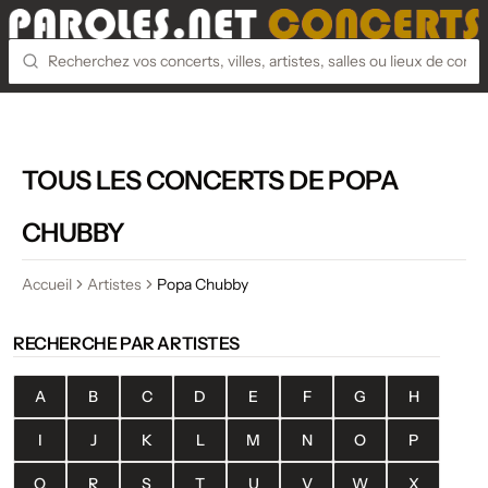
TOUS LES CONCERTS DE POPA
CHUBBY
Accueil
Artistes
Popa Chubby
RECHERCHE PAR ARTISTES
A
B
C
D
E
F
G
H
I
J
K
L
M
N
O
P
Q
R
S
T
U
V
W
X