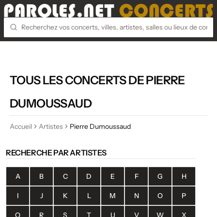
TOUS LES CONCERTS DE PIERRE
DUMOUSSAUD
Accueil
Artistes
Pierre Dumoussaud
RECHERCHE PAR ARTISTES
A
B
C
D
E
F
G
H
I
J
K
L
M
N
O
P
Q
R
S
T
U
V
W
X