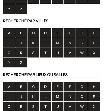
Y
Z
RECHERCHE PAR VILLES
A
B
C
D
E
F
G
H
I
J
K
L
M
N
O
P
Q
R
S
T
U
V
W
X
Y
Z
RECHERCHE PAR LIEUX OU SALLES
A
B
C
D
E
F
G
H
I
J
K
L
M
N
O
P
Q
R
S
T
U
V
W
X