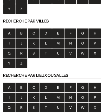
Y
Z
RECHERCHE PAR VILLES
A
B
C
D
E
F
G
H
I
J
K
L
M
N
O
P
Q
R
S
T
U
V
W
X
Y
Z
RECHERCHE PAR LIEUX OU SALLES
A
B
C
D
E
F
G
H
I
J
K
L
M
N
O
P
Q
R
S
T
U
V
W
X