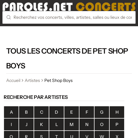
TOUS LES CONCERTS DE PET SHOP
BOYS
Accueil
Artistes
Pet Shop Boys
RECHERCHE PAR ARTISTES
A
B
C
D
E
F
G
H
I
J
K
L
M
N
O
P
Q
R
S
T
U
V
W
X