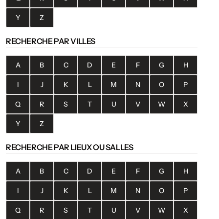
Y
Z
RECHERCHE PAR VILLES
A
B
C
D
E
F
G
H
I
J
K
L
M
N
O
P
Q
R
S
T
U
V
W
X
Y
Z
RECHERCHE PAR LIEUX OU SALLES
A
B
C
D
E
F
G
H
I
J
K
L
M
N
O
P
Q
R
S
T
U
V
W
X