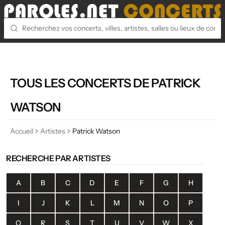
TOUS LES CONCERTS DE PATRICK
WATSON
Accueil
Artistes
Patrick Watson
RECHERCHE PAR ARTISTES
A
B
C
D
E
F
G
H
I
J
K
L
M
N
O
P
Q
R
S
T
U
V
W
X