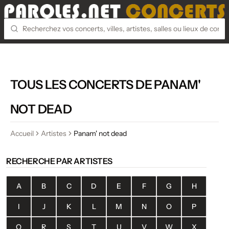
TOUS LES CONCERTS DE PANAM'
NOT DEAD
Accueil
Artistes
Panam' not dead
RECHERCHE PAR ARTISTES
A
B
C
D
E
F
G
H
I
J
K
L
M
N
O
P
Q
R
S
T
U
V
W
X