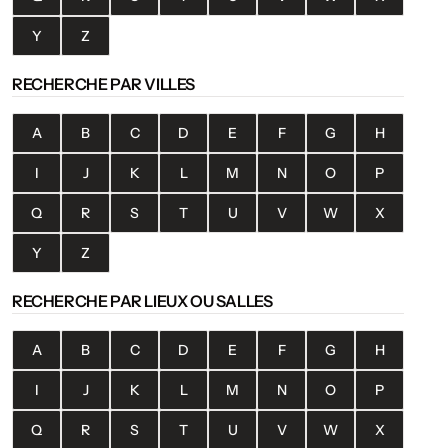
Y
Z
RECHERCHE PAR VILLES
A
B
C
D
E
F
G
H
I
J
K
L
M
N
O
P
Q
R
S
T
U
V
W
X
Y
Z
RECHERCHE PAR LIEUX OU SALLES
A
B
C
D
E
F
G
H
I
J
K
L
M
N
O
P
Q
R
S
T
U
V
W
X