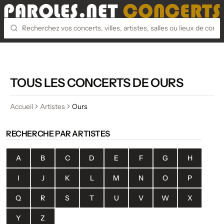
TOUS LES CONCERTS DE OURS
Accueil
Artistes
Ours
RECHERCHE PAR ARTISTES
A
B
C
D
E
F
G
H
I
J
K
L
M
N
O
P
Q
R
S
T
U
V
W
X
Y
Z