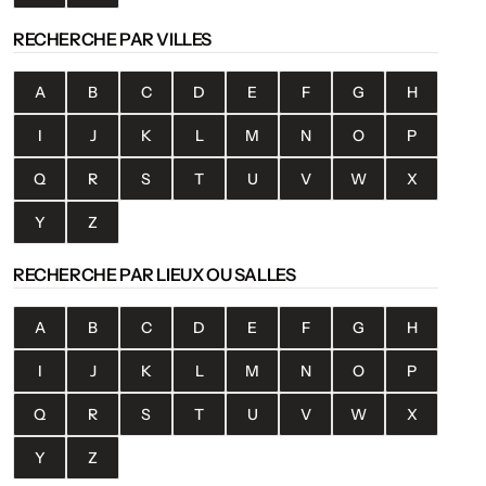
RECHERCHE PAR VILLES
A
B
C
D
E
F
G
H
I
J
K
L
M
N
O
P
Q
R
S
T
U
V
W
X
Y
Z
RECHERCHE PAR LIEUX OU SALLES
A
B
C
D
E
F
G
H
I
J
K
L
M
N
O
P
Q
R
S
T
U
V
W
X
Y
Z