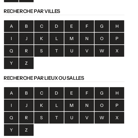
RECHERCHE PAR VILLES
A
B
C
D
E
F
G
H
I
J
K
L
M
N
O
P
Q
R
S
T
U
V
W
X
Y
Z
RECHERCHE PAR LIEUX OU SALLES
A
B
C
D
E
F
G
H
I
J
K
L
M
N
O
P
Q
R
S
T
U
V
W
X
Y
Z