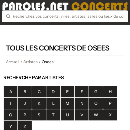
TOUS LES CONCERTS DE OSEES
Accueil
Artistes
Osees
RECHERCHE PAR ARTISTES
A
B
C
D
E
F
G
H
I
J
K
L
M
N
O
P
Q
R
S
T
U
V
W
X
Y
Z