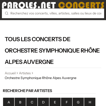
TOUS LES CONCERTS DE
ORCHESTRE SYMPHONIQUE RHÔNE
ALPES AUVERGNE
Accueil
Artistes
Orchestre Symphonique Rhône Alpes Auvergne
RECHERCHE PAR ARTISTES
A
B
C
D
E
F
G
H