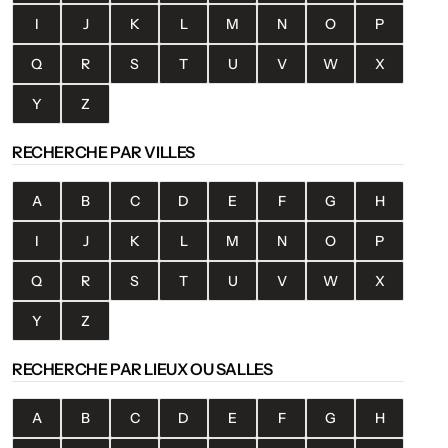
I
J
K
L
M
N
O
P
Q
R
S
T
U
V
W
X
Y
Z
RECHERCHE PAR VILLES
A
B
C
D
E
F
G
H
I
J
K
L
M
N
O
P
Q
R
S
T
U
V
W
X
Y
Z
RECHERCHE PAR LIEUX OU SALLES
A
B
C
D
E
F
G
H