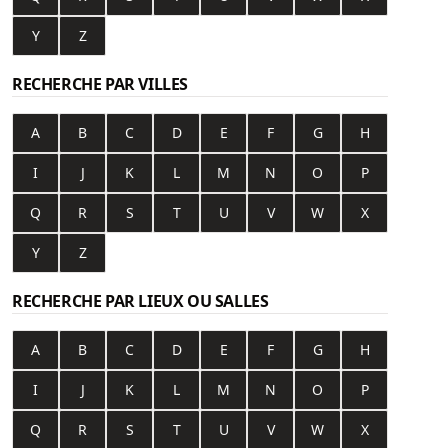
Y
Z
RECHERCHE PAR VILLES
A
B
C
D
E
F
G
H
I
J
K
L
M
N
O
P
Q
R
S
T
U
V
W
X
Y
Z
RECHERCHE PAR LIEUX OU SALLES
A
B
C
D
E
F
G
H
I
J
K
L
M
N
O
P
Q
R
S
T
U
V
W
X