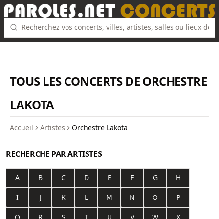
TOUS LES CONCERTS DE ORCHESTRE
LAKOTA
Accueil
Artistes
Orchestre Lakota
RECHERCHE PAR ARTISTES
A
B
C
D
E
F
G
H
I
J
K
L
M
N
O
P
Q
R
S
T
U
V
W
X