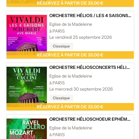
RÉSERVEZ À PARTIR DE 33.00 €
ORCHESTRE HÉLIOS
/
LES 4 SAISONS DE VIVALDI, AVE MARIA ET CÉLÈBRES ADAGIOS - EGLISE DE LA MADELEINE, PARIS
Eglise de la Madeleine
à PARIS
Le vendredi 25 septembre 2026
Classique
RÉSERVEZ À PARTIR DE 33.00 €
ORCHESTRE HÉLIOS
CONCERTS HÉLIOS
/
L
Eglise de la Madeleine
à PARIS
Le mercredi 30 septembre 2026
Classique
RÉSERVEZ À PARTIR DE 33.00 €
ORCHESTRE HÉLIOS
CHOEUR EPHÉMÈRE DE PARIS
Eglise de la Madeleine
à PARIS