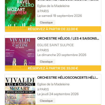
Eglise de la Madeleine
à PARIS
Le samedi 19 septembre 2026
Classique
RÉSERVEZ À PARTIR DE 22.00 €
ORCHESTRE HÉLIOS
/
LES 4 SAISONS DE VIVALDI EXTRAITS, AVE MARIA ET CÉLÈBRES CONCERTOS - EGLISE SAINT SULPICE, PARIS
EGLISE SAINT SULPICE
à PARIS
Le dimanche 20 septembre 2026
Classique
RÉSERVEZ À PARTIR DE 33.00 €
ORCHESTRE HÉLIOS
CONCERTS HÉLIOS
/
L
Eglise de la Madeleine
à PARIS
Le jeudi 24 septembre 2026
Classique