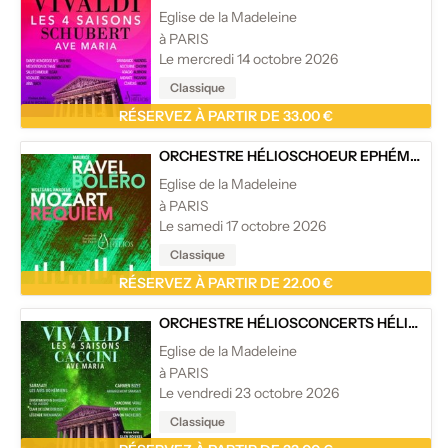
Eglise de la Madeleine
à PARIS
Le mercredi 14 octobre 2026
Classique
RÉSERVEZ À PARTIR DE 33.00 €
ORCHESTRE HÉLIOS
CHOEUR EPHÉMÈRE DE PARIS
Eglise de la Madeleine
à PARIS
Le samedi 17 octobre 2026
Classique
RÉSERVEZ À PARTIR DE 22.00 €
ORCHESTRE HÉLIOS
CONCERTS HÉLIOS
/
L
Eglise de la Madeleine
à PARIS
Le vendredi 23 octobre 2026
Classique