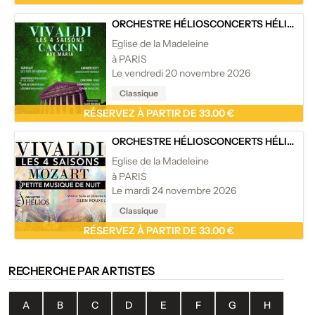
ORCHESTRE HÉLIOS
CONCERTS HÉLIOS
/
L
Eglise de la Madeleine
à PARIS
Le vendredi 20 novembre 2026
Classique
RÉSERVEZ À PARTIR DE 33.00 €
ORCHESTRE HÉLIOS
CONCERTS HÉLIOS
/
L
Eglise de la Madeleine
à PARIS
Le mardi 24 novembre 2026
Classique
RÉSERVEZ À PARTIR DE 33.00 €
RECHERCHE PAR ARTISTES
A
B
C
D
E
F
G
H