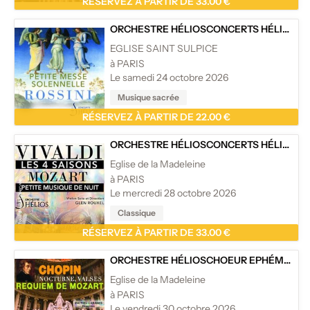
RÉSERVEZ À PARTIR DE 33.00 €
ORCHESTRE HÉLIOS
CONCERTS HÉLIOS
/
EGLISE SAINT SULPICE
à PARIS
Le samedi 24 octobre 2026
Musique sacrée
RÉSERVEZ À PARTIR DE 22.00 €
ORCHESTRE HÉLIOS
CONCERTS HÉLIOS
/
L
Eglise de la Madeleine
à PARIS
Le mercredi 28 octobre 2026
Classique
RÉSERVEZ À PARTIR DE 33.00 €
ORCHESTRE HÉLIOS
CHOEUR EPHÉMÈRE DE PARIS
Eglise de la Madeleine
à PARIS
Le vendredi 30 octobre 2026