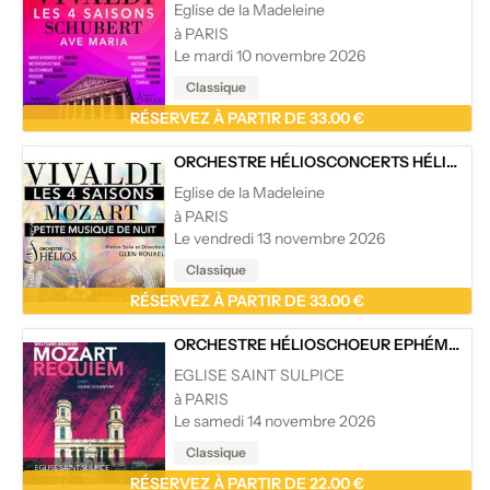
Eglise de la Madeleine
à PARIS
Le mardi 10 novembre 2026
Classique
RÉSERVEZ À PARTIR DE 33.00 €
ORCHESTRE HÉLIOS
CONCERTS HÉLIOS
/
L
Eglise de la Madeleine
à PARIS
Le vendredi 13 novembre 2026
Classique
RÉSERVEZ À PARTIR DE 33.00 €
ORCHESTRE HÉLIOS
CHOEUR EPHÉMÈRE DE PARIS
EGLISE SAINT SULPICE
à PARIS
Le samedi 14 novembre 2026
Classique
RÉSERVEZ À PARTIR DE 22.00 €