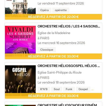
Le vendredi 11 septembre 2026
Opéra
opérette
RÉSERVEZ À PARTIR DE 22.00 €
ORCHESTRE HÉLIOS
/
LES 4 SAISONS DE VIVALDI, AVE MARIA ET CÉLÈBRES ADAGIOS - EGLISE DE LA MADELEINE, PARIS
Eglise de la Madeleine
à PARIS
Le mercredi 16 septembre 2026
Classique
RÉSERVEZ À PARTIR DE 33.00 €
ORCHESTRE HÉLIOS
GOSPEL HÉLIOS
/
CON
Eglise Saint-Philippe du Roule
à PARIS
Le vendredi 18 septembre 2026
R'N'B
Soul
Funk
Gospel
Reggae
RÉSERVEZ À PARTIR DE 33.00 €
ORCHESTRE HÉLIOS
CHOEUR EPHÉMÈRE DE PARIS