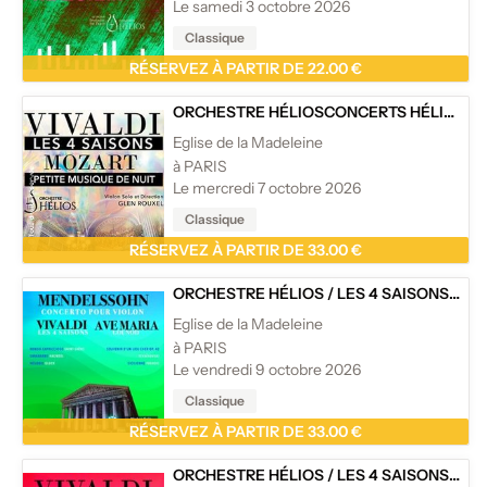
Le samedi 3 octobre 2026
Classique
RÉSERVEZ À PARTIR DE 22.00 €
ORCHESTRE HÉLIOS
CONCERTS HÉLIOS
/
L
Eglise de la Madeleine
à PARIS
Le mercredi 7 octobre 2026
Classique
RÉSERVEZ À PARTIR DE 33.00 €
ORCHESTRE HÉLIOS
/
LES 4 SAISONS DE VIVALDI EXTRAITS, AVE MARIA - CONCERTO DE MENDELSSOHN - EGLISE DE LA MADELEINE
Eglise de la Madeleine
à PARIS
Le vendredi 9 octobre 2026
Classique
RÉSERVEZ À PARTIR DE 33.00 €
ORCHESTRE HÉLIOS
/
LES 4 SAISONS DE VIVALDI, AVE MARIA ET CÉLÈBRES ADAGIOS - EGLISE DE LA MADELEINE, PARIS