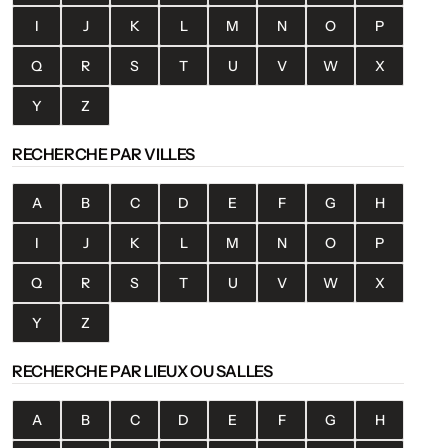
I
J
K
L
M
N
O
P
Q
R
S
T
U
V
W
X
Y
Z
RECHERCHE PAR VILLES
A
B
C
D
E
F
G
H
I
J
K
L
M
N
O
P
Q
R
S
T
U
V
W
X
Y
Z
RECHERCHE PAR LIEUX OU SALLES
A
B
C
D
E
F
G
H