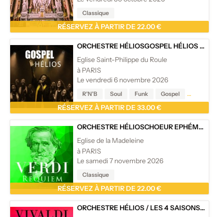
Classique
RÉSERVEZ À PARTIR DE 22.00 €
ORCHESTRE HÉLIOS
GOSPEL HÉLIOS
/
CON
Eglise Saint-Philippe du Roule
à PARIS
Le vendredi 6 novembre 2026
R'N'B
Soul
Funk
Gospel
Reggae
RÉSERVEZ À PARTIR DE 33.00 €
ORCHESTRE HÉLIOS
CHOEUR EPHÉMÈRE DE PARIS
Eglise de la Madeleine
à PARIS
Le samedi 7 novembre 2026
Classique
RÉSERVEZ À PARTIR DE 22.00 €
ORCHESTRE HÉLIOS
/
LES 4 SAISONS DE VIVALDI, AVE MARIA ET CÉLÈBRES ADAGIOS - EGLISE DE LA MADELEINE, PARIS