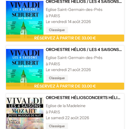
ORCHESTRE HÉLIOS
/
LES 4 SAISONS DE VIVALDI EXTRAITS, AVE MARIA ET CÉLÈBRES ADAGIOS - EGLISE SAINT-GERMAIN-DES-PRÉS
Eglise Saint-Germain-des-Prés
à PARIS
Le vendredi 14 août 2026
Classique
RÉSERVEZ À PARTIR DE 33.00 €
ORCHESTRE HÉLIOS
/
LES 4 SAISONS DE VIVALDI EXTRAITS, AVE MARIA ET CÉLÈBRES ADAGIOS - EGLISE SAINT-GERMAIN-DES-PRÉS
Eglise Saint-Germain-des-Prés
à PARIS
Le vendredi 21 août 2026
Classique
RÉSERVEZ À PARTIR DE 33.00 €
ORCHESTRE HÉLIOS
CONCERTS HÉLIOS
/
L
Eglise de la Madeleine
à PARIS
Le samedi 22 août 2026
Classique