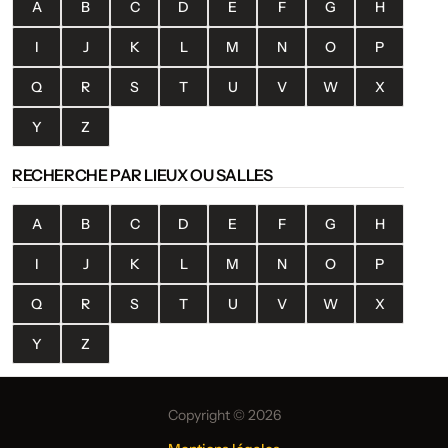
A
B
C
D
E
F
G
H
I
J
K
L
M
N
O
P
Q
R
S
T
U
V
W
X
Y
Z
RECHERCHE PAR LIEUX OU SALLES
A
B
C
D
E
F
G
H
I
J
K
L
M
N
O
P
Q
R
S
T
U
V
W
X
Y
Z
Copyright © 2026