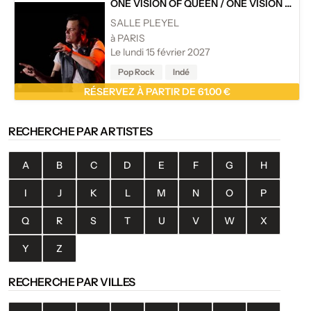
ONE VISION OF QUEEN
/
ONE VISION OF QUEEN 2027 - ONE OF THE MOST SPECTACULAR QUEEN TRIBUTE SHOWS - FEAT MARC MARTEL
SALLE PLEYEL
à PARIS
Le lundi 15 février 2027
Pop Rock
Indé
RÉSERVEZ À PARTIR DE 61.00 €
RECHERCHE PAR ARTISTES
A
B
C
D
E
F
G
H
I
J
K
L
M
N
O
P
Q
R
S
T
U
V
W
X
Y
Z
RECHERCHE PAR VILLES