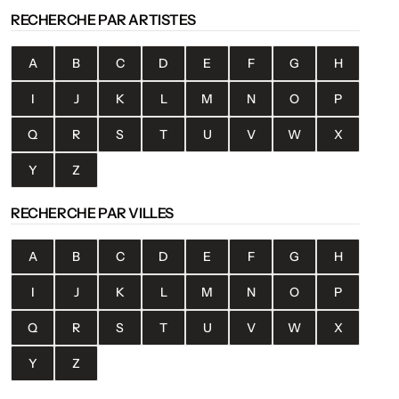
RECHERCHE PAR ARTISTES
A
B
C
D
E
F
G
H
I
J
K
L
M
N
O
P
Q
R
S
T
U
V
W
X
Y
Z
RECHERCHE PAR VILLES
A
B
C
D
E
F
G
H
I
J
K
L
M
N
O
P
Q
R
S
T
U
V
W
X
Y
Z